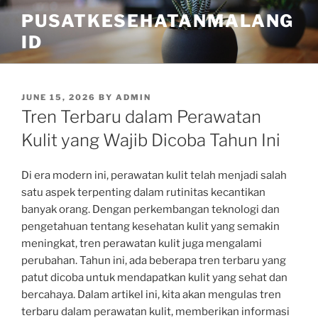
Skip
PUSATKESEHATANMALANG
to
ID
content
POSTED
JUNE 15, 2026
BY
ADMIN
ON
Tren Terbaru dalam Perawatan
Kulit yang Wajib Dicoba Tahun Ini
Di era modern ini, perawatan kulit telah menjadi salah
satu aspek terpenting dalam rutinitas kecantikan
banyak orang. Dengan perkembangan teknologi dan
pengetahuan tentang kesehatan kulit yang semakin
meningkat, tren perawatan kulit juga mengalami
perubahan. Tahun ini, ada beberapa tren terbaru yang
patut dicoba untuk mendapatkan kulit yang sehat dan
bercahaya. Dalam artikel ini, kita akan mengulas tren
terbaru dalam perawatan kulit, memberikan informasi