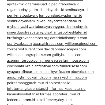
apotekmk.id
farmasiuad.id
pecintabudaya.id
ragambudayajatim.id
budayakita.id
senibudaya.id
penikmatbudaya.id
lumbungbudayadermaji.id
senibudayaislam.id
kebudayaantanahdatar.id
mybudaya.id
wartabudayasanggau.id
sribudaya.id
simerdupolresbatang.id
satlantaspolresklaten.id
buffalogrovechamber.org
eatdrinkdishmpls.com
craftycutz.com
texasgirlreads.com
williemcginest.com
zorrosrestaurant.com
davidsonhardscapes.com
wilkinsactiongraphics.com
guiltybunnies.com
acemgmtgroup.com
greeneacresfarmhouse.com
cincinnatiukrainianfestival.com
fullhousesa.com
oyaguerefineart.com
healthywife.com
pbcvoice.com
amazingtimlocksmith.com
marrakechimmo.com
polresmanggaraitimur.id
polrestoba.id
infotentangkesehatan.id
informasikesehatan.id
kamuskesehatan.id
farmasiapotekerumm.id
kabarmataram.id
cakelifeeveryday.com