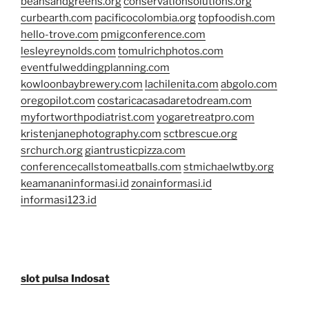
beansandgreens.org
conservationsolutions.org
curbearth.com
pacificocolombia.org
topfoodish.com
hello-trove.com
pmigconference.com
lesleyreynolds.com
tomulrichphotos.com
eventfulweddingplanning.com
kowloonbaybrewery.com
lachilenita.com
abgolo.com
oregopilot.com
costaricacasadaretodream.com
myfortworthpodiatrist.com
yogaretreatpro.com
kristenjanephotography.com
sctbrescue.org
srchurch.org
giantrusticpizza.com
conferencecallstomeatballs.com
stmichaelwtby.org
keamananinformasi.id
zonainformasi.id
informasi123.id
slot pulsa Indosat