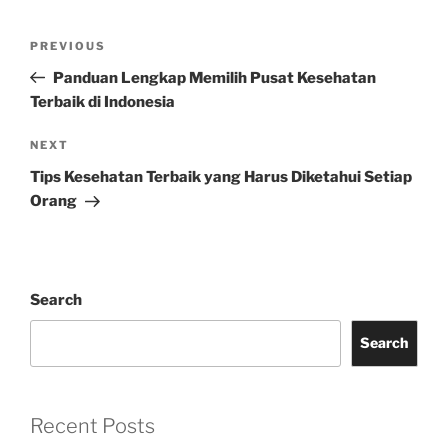
Post
Previous
PREVIOUS
navigation
Post
Panduan Lengkap Memilih Pusat Kesehatan
Terbaik di Indonesia
Next
NEXT
Post
Tips Kesehatan Terbaik yang Harus Diketahui Setiap
Orang
Search
Search
Recent Posts