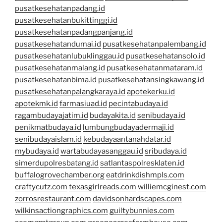
pusatkesehatanpadang.id
pusatkesehatanbukittinggi.id
pusatkesehatanpadangpanjang.id
pusatkesehatandumai.id
pusatkesehatanpalembang.id
pusatkesehatanlubuklinggau.id
pusatkesehatansolo.id
pusatkesehatanmalang.id
pusatkesehatanmataram.id
pusatkesehatanbima.id
pusatkesehatansingkawang.id
pusatkesehatanpalangkaraya.id
apotekerku.id
apotekmk.id
farmasiuad.id
pecintabudaya.id
ragambudayajatim.id
budayakita.id
senibudaya.id
penikmatbudaya.id
lumbungbudayadermaji.id
senibudayaislam.id
kebudayaantanahdatar.id
mybudaya.id
wartabudayasanggau.id
sribudaya.id
simerdupolresbatang.id
satlantaspolresklaten.id
buffalogrovechamber.org
eatdrinkdishmpls.com
craftycutz.com
texasgirlreads.com
williemcginest.com
zorrosrestaurant.com
davidsonhardscapes.com
wilkinsactiongraphics.com
guiltybunnies.com