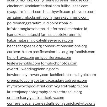
acemgmtgroup.com
greeneacresfarmhouse.com
cincinnatiukrainianfestival.com
fullhousesa.com
oyaguerefineart.com
healthywife.com
pbcvoice.com
amazingtimlocksmith.com
marrakechimmo.com
polresmanggaraitimur.id
polrestoba.id
infotentangkesehatan.id
informasikesehatan.id
kamuskesehatan.id
farmasiapotekerumm.id
kabarmataram.id
cakelifeeveryday.com
beansandgreens.org
conservationsolutions.org
curbearth.com
pacificocolombia.org
topfoodish.com
hello-trove.com
pmigconference.com
lesleyreynolds.com
tomulrichphotos.com
eventfulweddingplanning.com
kowloonbaybrewery.com
lachilenita.com
abgolo.com
oregopilot.com
costaricacasadaretodream.com
myfortworthpodiatrist.com
yogaretreatpro.com
kristenjanephotography.com
sctbrescue.org
srchurch.org
giantrusticpizza.com
conferencecallstomeatballs.com
stmichaelwtby.org