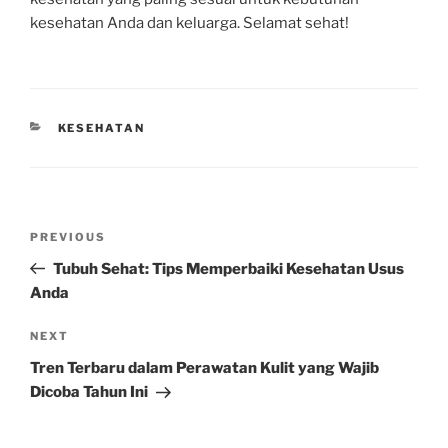
kesehatan Anda dan keluarga. Selamat sehat!
CATEGORIES
KESEHATAN
Post
Previous
PREVIOUS
navigation
Post
Tubuh Sehat: Tips Memperbaiki Kesehatan Usus
Anda
Next
NEXT
Post
Tren Terbaru dalam Perawatan Kulit yang Wajib
Dicoba Tahun Ini