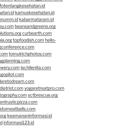
nfotentangkesehatan.id
atan.id
kamuskesehatan.id
erumm.id
kabarmataram.id
day.com
beansandgreens.org
lutions.org
curbearth.com
ia.org
topfoodish.com
hello-
gconference.com
.com
tomulrichphotos.com
ngplanning.com
ewery.com
lachilenita.com
egopilot.com
daretodream.com
iatrist.com
yogaretreatpro.com
otography.com
sctbrescue.org
antrusticpizza.com
lstomeatballs.com
org
keamananinformasi.id
id
informasi123.id