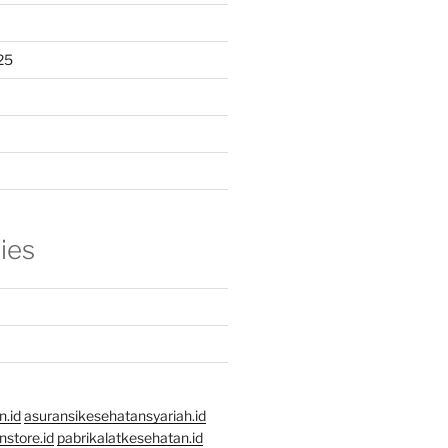
25
ies
n.id
asuransikesehatansyariah.id
store.id
pabrikalatkesehatan.id