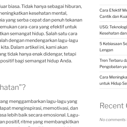
uar biasa. Tidak hanya sebagai hiburan,
Cara Efektif 
k meningkatkan kesehatan mental,
Cantik dan Kua
unia yang serba cepat dan penuh tekanan
enemukan cara-cara yang efektif untuk
USG: Teknolog
Kesehatan dan
kan semangat hidup. Salah satu cara
alah dengan mendengarkan lagu-lagu
5 Kebiasaan S
ta. Dalam artikel ini, kami akan
Lengan
g tidak hanya enak didengar, tetapi
Tren Terbaru d
positif bagi semangat hidup Anda.
Pengobatan yan
Cara Meningkat
untuk Hidup Se
ehatan”?
h yang menggambarkan lagu-lagu yang
Recent
 dapat menginspirasi, memotivasi, dan
 lebih baik secara emosional. Lagu-
No comments t
esan positif, ritme yang membangkitkan