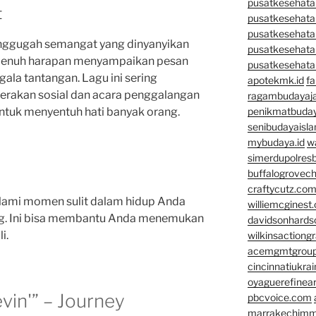
pusatkesehatan
t
pusatkesehata
pusatkesehata
enggugah semangat yang dinyanyikan
pusatkesehata
g penuh harapan menyampaikan pesan
pusatkesehata
gala tantangan. Lagu ini sering
apotekmk.id
fa
erakan sosial dan acara penggalangan
ragambudayaja
tuk menyentuh hati banyak orang.
penikmatbuday
senibudayaisla
mybudaya.id
w
simerdupolresb
buffalogrovec
craftycutz.co
alami momen sulit dalam hidup Anda
williemcginest
ng. Ini bisa membantu Anda menemukan
davidsonhard
i.
wilkinsactiong
acemgmtgrou
cincinnatiukrai
oyaguerefinea
evin'” – Journey
pbcvoice.com
marrakechim