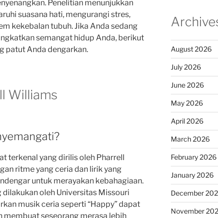
nyenangkan. Penelitian menunjukkan
hi suasana hati, mengurangi stres,
Archive
em kekebalan tubuh. Jika Anda sedang
ingkatkan semangat hidup Anda, berikut
ang patut Anda dengarkan.
August 2026
July 2026
June 2026
ll Williams
May 2026
April 2026
nyemangati?
March 2026
 terkenal yang dirilis oleh Pharrell
February 2026
an ritme yang ceria dan lirik yang
January 2026
pendengar untuk merayakan kebahagiaan.
 dilakukan oleh Universitas Missouri
December 20
n musik ceria seperti “Happy” dapat
November 20
n membuat seseorang merasa lebih