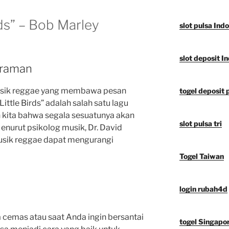
rds” – Bob Marley
slot pulsa Ind
slot deposit I
traman
usik reggae yang membawa pesan
togel deposit 
ittle Birds” adalah salah satu lagu
 kita bahwa segala sesuatunya akan
slot pulsa tri
Menurut psikolog musik, Dr. David
sik reggae dapat mengurangi
Togel Taiwan
login rubah4d
a cemas atau saat Anda ingin bersantai
togel Singapo