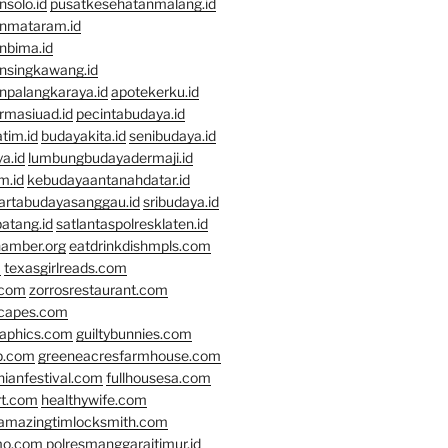
solo.id
pusatkesehatanmalang.id
nmataram.id
nbima.id
nsingkawang.id
npalangkaraya.id
apotekerku.id
rmasiuad.id
pecintabudaya.id
tim.id
budayakita.id
senibudaya.id
a.id
lumbungbudayadermaji.id
m.id
kebudayaantanahdatar.id
artabudayasanggau.id
sribudaya.id
atang.id
satlantaspolresklaten.id
hamber.org
eatdrinkdishmpls.com
m
texasgirlreads.com
.com
zorrosrestaurant.com
scapes.com
raphics.com
guiltybunnies.com
p.com
greeneacresfarmhouse.com
nianfestival.com
fullhousesa.com
rt.com
healthywife.com
amazingtimlocksmith.com
mo.com
polresmanggaraitimur.id