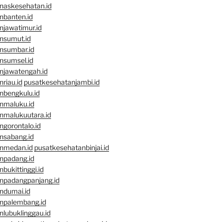
naskesehatan.id
nbanten.id
njawatimur.id
nsumut.id
nsumbar.id
nsumsel.id
njawatengah.id
riau.id
pusatkesehatanjambi.id
nbengkulu.id
nmaluku.id
nmalukuutara.id
gorontalo.id
nsabang.id
nmedan.id
pusatkesehatanbinjai.id
npadang.id
bukittinggi.id
npadangpanjang.id
ndumai.id
npalembang.id
lubuklinggau.id