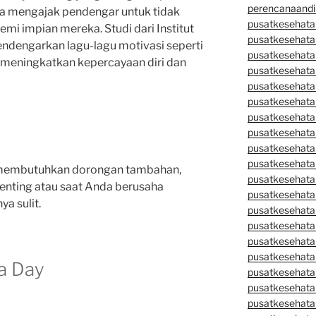
perencanaandi
ya mengajak pendengar untuk tidak
pusatkesehata
mi impian mereka. Studi dari Institut
pusatkesehata
dengarkan lagu-lagu motivasi seperti
pusatkesehata
meningkatkan kepercayaan diri dan
pusatkesehata
pusatkesehata
pusatkesehata
pusatkesehatan
pusatkesehata
pusatkesehata
pusatkesehata
a membutuhkan dorongan tambahan,
pusatkesehatan
enting atau saat Anda berusaha
pusatkesehata
a sulit.
pusatkesehata
pusatkesehata
pusatkesehatan
pusatkesehata
ra Day
pusatkesehata
pusatkesehata
pusatkesehatan