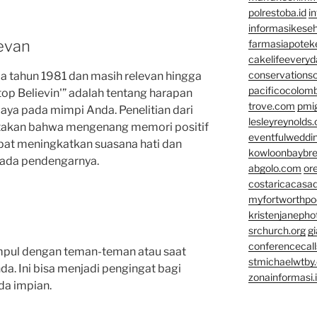
polrestoba.id
i
informasikeseh
evan
farmasiapotek
cakelifeevery
conservationso
ada tahun 1981 dan masih relevan hingga
pacificocolomb
 Stop Believin'” adalah tentang harapan
trove.com
pmi
aya pada mimpi Anda. Penelitian dari
lesleyreynolds
takan bahwa mengenang memori positif
eventfulweddi
apat meningkatkan suasana hati dan
kowloonbaybr
ada pendengarnya.
abgolo.com
or
costaricacasa
myfortworthpod
kristenjaneph
srchurch.org
gi
conferencecal
umpul dengan teman-teman atau saat
stmichaelwtby.
. Ini bisa menjadi pengingat bagi
zonainformasi.
da impian.