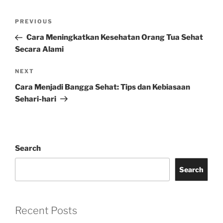
Post
Previous
PREVIOUS
navigation
Post
Cara Meningkatkan Kesehatan Orang Tua Sehat
Secara Alami
Next
NEXT
Post
Cara Menjadi Bangga Sehat: Tips dan Kebiasaan
Sehari-hari
Search
Search
Recent Posts