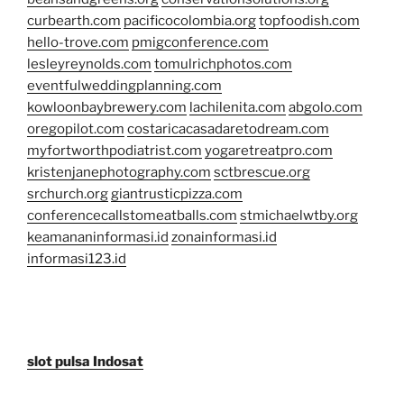
curbearth.com
pacificocolombia.org
topfoodish.com
hello-trove.com
pmigconference.com
lesleyreynolds.com
tomulrichphotos.com
eventfulweddingplanning.com
kowloonbaybrewery.com
lachilenita.com
abgolo.com
oregopilot.com
costaricacasadaretodream.com
myfortworthpodiatrist.com
yogaretreatpro.com
kristenjanephotography.com
sctbrescue.org
srchurch.org
giantrusticpizza.com
conferencecallstomeatballs.com
stmichaelwtby.org
keamananinformasi.id
zonainformasi.id
informasi123.id
slot pulsa Indosat