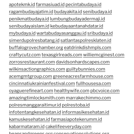
apotekmk.id
farmasiuad.id
pecintabudaya.id
ragambudayajatim.id
budayakita.id
senibudaya.id
penikmatbudaya.id
lumbungbudayadermaji.id
senibudayaislam.id
kebudayaantanahdatar.id
mybudaya.id
wartabudayasanggau.id
sribudaya.id
simerdupolresbatang.id
satlantaspolresklaten.id
buffalogrovechamber.org
eatdrinkdishmpls.com
craftycutz.com
texasgirlreads.com
williemcginest.com
zorrosrestaurant.com
davidsonhardscapes.com
wilkinsactiongraphics.com
guiltybunnies.com
acemgmtgroup.com
greeneacresfarmhouse.com
cincinnatiukrainianfestival.com
fullhousesa.com
oyaguerefineart.com
healthywife.com
pbcvoice.com
amazingtimlocksmith.com
marrakechimmo.com
polresmanggaraitimur.id
polrestoba.id
infotentangkesehatan.id
informasikesehatan.id
kamuskesehatan.id
farmasiapotekerumm.id
kabarmataram.id
cakelifeeveryday.com
beansandgreens.org
conservationsolutions.org