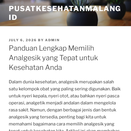
Skip
PUSATKESEHATANMALANG
to
ID
content
POSTED
JULY 6, 2026
BY
ADMIN
ON
Panduan Lengkap Memilih
Analgesik yang Tepat untuk
Kesehatan Anda
Dalam dunia kesehatan, analgesik merupakan salah
satu kelompok obat yang paling sering digunakan. Baik
untuk nyeri kepala, nyeri otot, atau bahkan nyeri pasca
operasi, analgetik menjadi andalan dalam mengelola
rasa sakit. Namun, dengan berbagai jenis dan bentuk
analgesik yang tersedia, penting bagi kita untuk
memahami bagaimana cara memilih analgesik yang