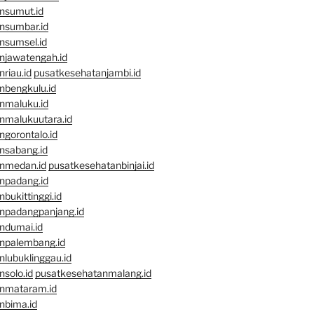
nsumut.id
nsumbar.id
nsumsel.id
njawatengah.id
riau.id
pusatkesehatanjambi.id
nbengkulu.id
nmaluku.id
nmalukuutara.id
gorontalo.id
nsabang.id
nmedan.id
pusatkesehatanbinjai.id
npadang.id
bukittinggi.id
npadangpanjang.id
ndumai.id
npalembang.id
lubuklinggau.id
solo.id
pusatkesehatanmalang.id
nmataram.id
nbima.id