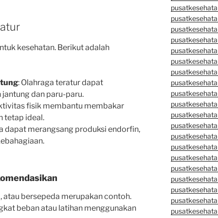
pusatkesehata
pusatkesehata
atur
pusatkesehata
pusatkesehata
untuk kesehatan. Berikut adalah
pusatkesehatan
pusatkesehata
pusatkesehata
ntung
: Olahraga teratur dapat
pusatkesehata
pusatkesehatan
jantung dan paru-paru.
pusatkesehata
Aktivitas fisik membantu membakar
pusatkesehata
 tetap ideal.
pusatkesehata
ga dapat merangsang produksi endorfin,
pusatkesehatan
kebahagiaan.
pusatkesehata
pusatkesehata
pusatkesehata
ekomendasikan
pusatkesehatan
pusatkesehatan
ari, atau bersepeda merupakan contoh.
pusatkesehata
angkat beban atau latihan menggunakan
pusatkesehata