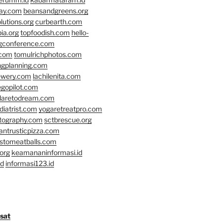
day.com
beansandgreens.org
lutions.org
curbearth.com
ia.org
topfoodish.com
hello-
gconference.com
.com
tomulrichphotos.com
ngplanning.com
ewery.com
lachilenita.com
egopilot.com
daretodream.com
iatrist.com
yogaretreatpro.com
otography.com
sctbrescue.org
antrusticpizza.com
lstomeatballs.com
org
keamananinformasi.id
id
informasi123.id
osat