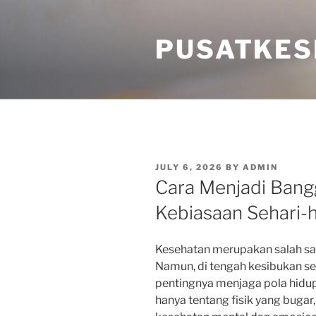
Skip
to
PUSATKES
content
POSTED
JULY 6, 2026
BY
ADMIN
ON
Cara Menjadi Bangg
Kebiasaan Sehari-h
Kesehatan merupakan salah sat
Namun, di tengah kesibukan se
pentingnya menjaga pola hidup
hanya tentang fisik yang bugar