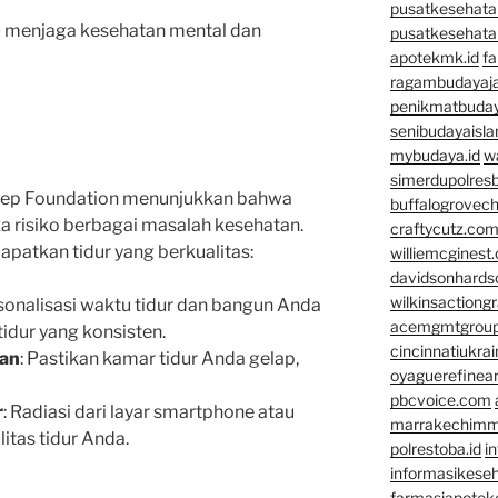
pusatkesehata
 menjaga kesehatan mental dan
pusatkesehata
apotekmk.id
fa
ragambudayaja
penikmatbuday
senibudayaisla
mybudaya.id
w
simerdupolresb
Sleep Foundation menunjukkan bahwa
buffalogrovec
a risiko berbagai masalah kesehatan.
craftycutz.co
apatkan tidur yang berkualitas:
williemcginest
davidsonhard
wilkinsactiong
rsonalisasi waktu tidur dan bangun Anda
acemgmtgrou
idur yang konsisten.
cincinnatiukrai
man
: Pastikan kamar tidur Anda gelap,
oyaguerefinea
pbcvoice.com
r
: Radiasi dari layar smartphone atau
marrakechim
tas tidur Anda.
polrestoba.id
i
informasikeseh
farmasiapotek