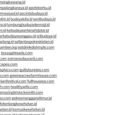
nsingkawang.id
npalangkaraya.id
apotekerku.id
rmasiuad.id
pecintabudaya.id
tim.id
budayakita.id
senibudaya.id
a.id
lumbungbudayadermaji.id
m.id
kebudayaantanahdatar.id
artabudayasanggau.id
sribudaya.id
atang.id
satlantaspolresklaten.id
hamber.org
eatdrinkdishmpls.com
m
texasgirlreads.com
.com
zorrosrestaurant.com
scapes.com
raphics.com
guiltybunnies.com
p.com
greeneacresfarmhouse.com
nianfestival.com
fullhousesa.com
rt.com
healthywife.com
amazingtimlocksmith.com
mo.com
polresmanggaraitimur.id
nfotentangkesehatan.id
atan.id
kamuskesehatan.id
erumm.id
kabarmataram.id