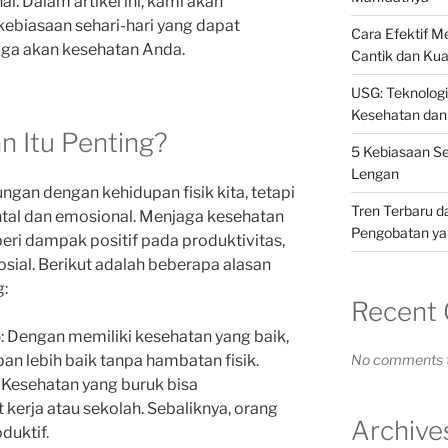
. Dalam artikel ini, kami akan
ebiasaan sehari-hari yang dapat
Cara Efektif 
a akan kesehatan Anda.
Cantik dan Kua
USG: Teknolog
Kesehatan dan
 Itu Penting?
5 Kebiasaan S
Lengan
gan dengan kehidupan fisik kita, tetapi
Tren Terbaru d
al dan emosional. Menjaga kesehatan
Pengobatan yan
ri dampak positif pada produktivitas,
osial. Berikut adalah beberapa alasan
g:
Recent
p
: Dengan memiliki kesehatan yang baik,
n lebih baik tanpa hambatan fisik.
No comments t
: Kesehatan yang buruk bisa
kerja atau sekolah. Sebaliknya, orang
Archive
duktif.