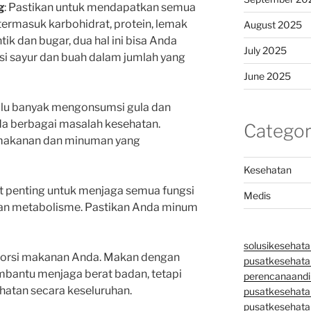
g
: Pastikan untuk mendapatkan semua
 termasuk karbohidrat, protein, lemak
August 2025
tik dan bugar, dua hal ini bisa Anda
July 2025
 sayur dan buah dalam jumlah yang
June 2025
lalu banyak mengonsumsi gula dan
da berbagai masalah kesehatan.
Categor
makanan dan minuman yang
Kesehatan
at penting untuk menjaga semua fungsi
Medis
an metabolisme. Pastikan Anda minum
solusikesehata
 porsi makanan Anda. Makan dengan
pusatkesehatan
mbantu menjaga berat badan, tetapi
perencanaandi
hatan secara keseluruhan.
pusatkesehata
pusatkesehata