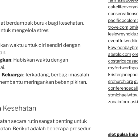
cakelifeevery
conservationso
pacificocolomb
pat berdampak buruk bagi kesehatan.
trove.com
pmi
untuk mengelola stres:
lesleyreynolds
eventfulweddi
gkan waktu untuk diri sendiri dengan
kowloonbaybr
an.
abgolo.com
or
ngkan
: Habiskan waktu dengan
costaricacasa
ai.
myfortworthpod
 Keluarga
: Terkadang, berbagi masalah
kristenjaneph
srchurch.org
gi
membantu meringankan beban pikiran.
conferencecal
stmichaelwtby.
zonainformasi.
n Kesehatan
an secara rutin sangat penting untuk
atan. Berikut adalah beberapa prosedur
slot pulsa Ind