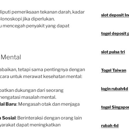
eliputi pemeriksaan tekanan darah, kadar
slot deposit I
lonoskopi jika diperlukan.
u mencegah penyakit yang dapat
togel deposit 
slot pulsa tri
 Mental
iabaikan, tetapi sama pentingnya dengan
Togel Taiwan
h cara untuk merawat kesehatan mental:
login rubah4d
patkan dukungan dari seorang
engatasi masalah mental.
al Baru
: Mengasah otak dan menjaga
togel Singapo
 Sosial
: Berinteraksi dengan orang lain
yarakat dapat meningkatkan
rubah 4d