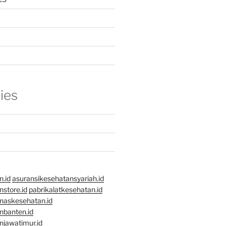
ies
n.id
asuransikesehatansyariah.id
store.id
pabrikalatkesehatan.id
naskesehatan.id
nbanten.id
njawatimur.id