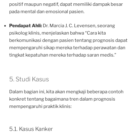
positif maupun negatif, dapat memiliki dampak besar
pada mental dan emosional pasien.
Pendapat Ahli:
Dr. Marcia J. C. Levensen, seorang
psikolog klinis, menjelaskan bahwa “Cara kita
berkomunikasi dengan pasien tentang prognosis dapat
mempengaruhi sikap mereka terhadap perawatan dan
tingkat kepatuhan mereka terhadap saran medis.”
5. Studi Kasus
Dalam bagian ini, kita akan mengkaji beberapa contoh
konkret tentang bagaimana tren dalam prognosis
mempengaruhi praktik klinis:
5.1. Kasus Kanker