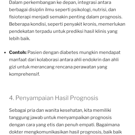
Dalam perkembangan ke depan, integrasi antara
berbagai disiplin ilmu seperti psikologi, nutrisi, dan
fisioterapi menjadi semakin penting dalam prognosis.
Beberapa kondisi, seperti penyakit kronis, memerlukan
pendekatan terpadu untuk prediksi hasil klinis yang
lebih baik.
Contoh:
Pasien dengan diabetes mungkin mendapat
manfaat dari kolaborasi antara ahli endokrin dan ahli
gizi untuk merancang rencana perawatan yang
komprehensif.
4. Penyampaian Hasil Prognosis
Sebagai pria dan wanita kesehatan, kita memiliki
tanggung jawab untuk menyampaikan prognosis
dengan cara yang etis dan penuh empati. Bagaimana
dokter mengkomunikasikan hasil prognosis, baik baik