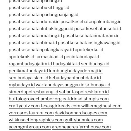
pusatkesehatanpadang.id
pusatkesehatanbukittinggi.id
pusatkesehatanpadangpanjang.id
pusatkesehatandumai.id
pusatkesehatanpalembang.id
pusatkesehatanlubuklinggau.id
pusatkesehatansolo.id
pusatkesehatanmalang.id
pusatkesehatanmataram.id
pusatkesehatanbima.id
pusatkesehatansingkawang.id
pusatkesehatanpalangkaraya.id
apotekerku.id
apotekmk.id
farmasiuad.id
pecintabudaya.id
ragambudayajatim.id
budayakita.id
senibudaya.id
penikmatbudaya.id
lumbungbudayadermaji.id
senibudayaislam.id
kebudayaantanahdatar.id
mybudaya.id
wartabudayasanggau.id
sribudaya.id
simerdupolresbatang.id
satlantaspolresklaten.id
buffalogrovechamber.org
eatdrinkdishmpls.com
craftycutz.com
texasgirlreads.com
williemcginest.com
zorrosrestaurant.com
davidsonhardscapes.com
wilkinsactiongraphics.com
guiltybunnies.com
acemgmtgroup.com
greeneacresfarmhouse.com