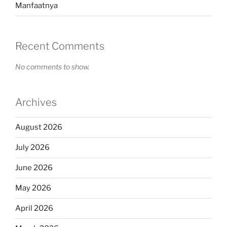
Manfaatnya
Recent Comments
No comments to show.
Archives
August 2026
July 2026
June 2026
May 2026
April 2026