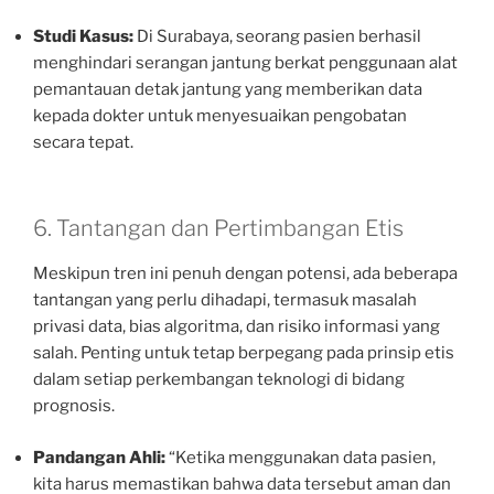
Studi Kasus:
Di Surabaya, seorang pasien berhasil
menghindari serangan jantung berkat penggunaan alat
pemantauan detak jantung yang memberikan data
kepada dokter untuk menyesuaikan pengobatan
secara tepat.
6. Tantangan dan Pertimbangan Etis
Meskipun tren ini penuh dengan potensi, ada beberapa
tantangan yang perlu dihadapi, termasuk masalah
privasi data, bias algoritma, dan risiko informasi yang
salah. Penting untuk tetap berpegang pada prinsip etis
dalam setiap perkembangan teknologi di bidang
prognosis.
Pandangan Ahli:
“Ketika menggunakan data pasien,
kita harus memastikan bahwa data tersebut aman dan