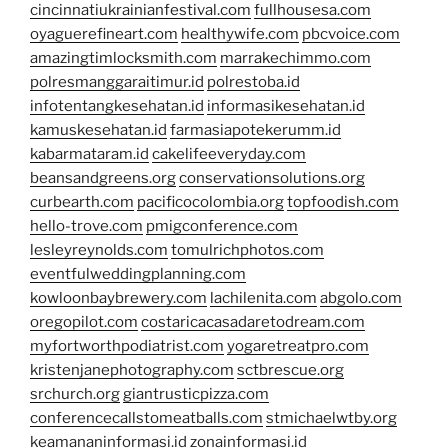
cincinnatiukrainianfestival.com
fullhousesa.com
oyaguerefineart.com
healthywife.com
pbcvoice.com
amazingtimlocksmith.com
marrakechimmo.com
polresmanggaraitimur.id
polrestoba.id
infotentangkesehatan.id
informasikesehatan.id
kamuskesehatan.id
farmasiapotekerumm.id
kabarmataram.id
cakelifeeveryday.com
beansandgreens.org
conservationsolutions.org
curbearth.com
pacificocolombia.org
topfoodish.com
hello-trove.com
pmigconference.com
lesleyreynolds.com
tomulrichphotos.com
eventfulweddingplanning.com
kowloonbaybrewery.com
lachilenita.com
abgolo.com
oregopilot.com
costaricacasadaretodream.com
myfortworthpodiatrist.com
yogaretreatpro.com
kristenjanephotography.com
sctbrescue.org
srchurch.org
giantrusticpizza.com
conferencecallstomeatballs.com
stmichaelwtby.org
keamananinformasi.id
zonainformasi.id