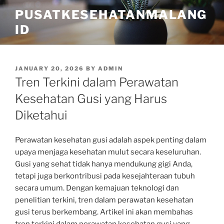
Skip
PUSATKESEHATANMALANG
to
ID
content
POSTED
JANUARY 20, 2026
BY
ADMIN
ON
Tren Terkini dalam Perawatan
Kesehatan Gusi yang Harus
Diketahui
Perawatan kesehatan gusi adalah aspek penting dalam
upaya menjaga kesehatan mulut secara keseluruhan.
Gusi yang sehat tidak hanya mendukung gigi Anda,
tetapi juga berkontribusi pada kesejahteraan tubuh
secara umum. Dengan kemajuan teknologi dan
penelitian terkini, tren dalam perawatan kesehatan
gusi terus berkembang. Artikel ini akan membahas