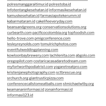
polresmanggaraitimur.id
polrestoba.id
infotentangkesehatan.id
informasikesehatan.id
kamuskesehatan.id
farmasiapotekerumm.id
kabarmataram.id
cakelifeeveryday.com
beansandgreens.org
conservationsolutions.org
curbearth.com
pacificocolombia.org
topfoodish.com
hello-trove.com
pmigconference.com
lesleyreynolds.com
tomulrichphotos.com
eventfulweddingplanning.com
kowloonbaybrewery.com
lachilenita.com
abgolo.com
oregopilot.com
costaricacasadaretodream.com
myfortworthpodiatrist.com
yogaretreatpro.com
kristenjanephotography.com
sctbrescue.org
srchurch.org
giantrusticpizza.com
conferencecallstomeatballs.com
stmichaelwtby.org
keamananinformasi.id
zonainformasi.id
informasi123.id