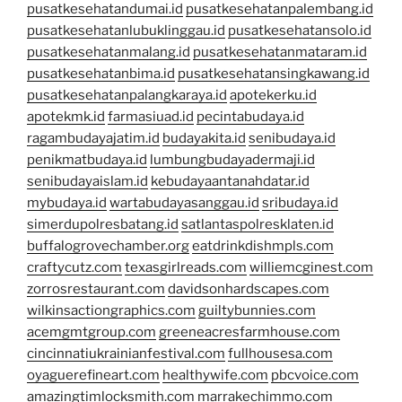
pusatkesehatandumai.id
pusatkesehatanpalembang.id
pusatkesehatanlubuklinggau.id
pusatkesehatansolo.id
pusatkesehatanmalang.id
pusatkesehatanmataram.id
pusatkesehatanbima.id
pusatkesehatansingkawang.id
pusatkesehatanpalangkaraya.id
apotekerku.id
apotekmk.id
farmasiuad.id
pecintabudaya.id
ragambudayajatim.id
budayakita.id
senibudaya.id
penikmatbudaya.id
lumbungbudayadermaji.id
senibudayaislam.id
kebudayaantanahdatar.id
mybudaya.id
wartabudayasanggau.id
sribudaya.id
simerdupolresbatang.id
satlantaspolresklaten.id
buffalogrovechamber.org
eatdrinkdishmpls.com
craftycutz.com
texasgirlreads.com
williemcginest.com
zorrosrestaurant.com
davidsonhardscapes.com
wilkinsactiongraphics.com
guiltybunnies.com
acemgmtgroup.com
greeneacresfarmhouse.com
cincinnatiukrainianfestival.com
fullhousesa.com
oyaguerefineart.com
healthywife.com
pbcvoice.com
amazingtimlocksmith.com
marrakechimmo.com