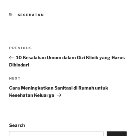
CATEGORIES
KESEHATAN
Post
Previous
PREVIOUS
navigation
Post
10 Kesalahan Umum dalam Gizi Klinik yang Harus
Dihindari
Next
NEXT
Post
Cara Meningkatkan Sanitasi di Rumah untuk
Kesehatan Keluarga
Search