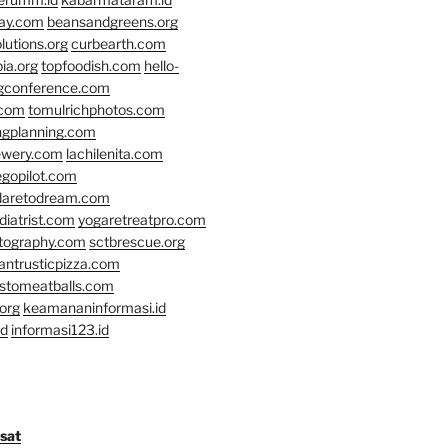
day.com
beansandgreens.org
lutions.org
curbearth.com
ia.org
topfoodish.com
hello-
gconference.com
.com
tomulrichphotos.com
ngplanning.com
ewery.com
lachilenita.com
egopilot.com
daretodream.com
iatrist.com
yogaretreatpro.com
otography.com
sctbrescue.org
antrusticpizza.com
lstomeatballs.com
org
keamananinformasi.id
id
informasi123.id
osat