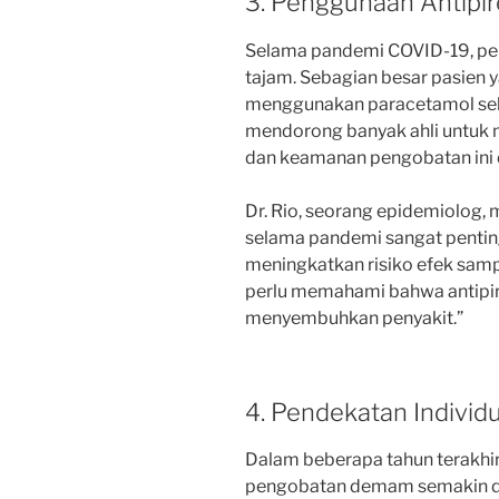
3. Penggunaan Antipi
Selama pandemi COVID-19, pen
tajam. Sebagian besar pasien
menggunakan paracetamol seba
mendorong banyak ahli untuk me
dan keamanan pengobatan ini d
Dr. Rio, seorang epidemiolog,
selama pandemi sangat pentin
meningkatkan risiko efek samp
perlu memahami bahwa antipir
menyembuhkan penyakit.”
4. Pendekatan Individ
Dalam beberapa tahun terakhir
pengobatan demam semakin dia