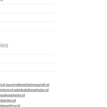
ies
n.id
asuransikesehatansyariah.id
store.id
pabrikalatkesehatan.id
naskesehatan.id
nbanten.id
njawatimur.id