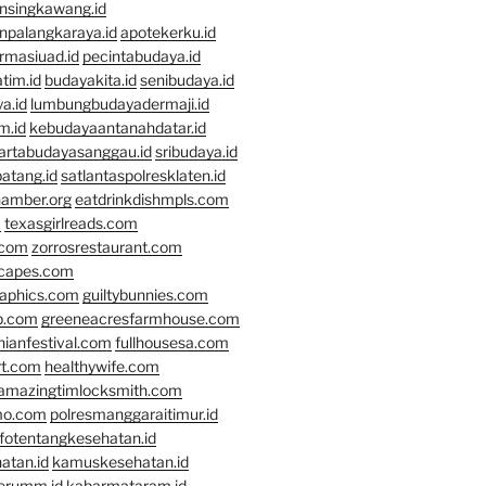
nsingkawang.id
npalangkaraya.id
apotekerku.id
rmasiuad.id
pecintabudaya.id
tim.id
budayakita.id
senibudaya.id
a.id
lumbungbudayadermaji.id
m.id
kebudayaantanahdatar.id
artabudayasanggau.id
sribudaya.id
atang.id
satlantaspolresklaten.id
hamber.org
eatdrinkdishmpls.com
m
texasgirlreads.com
.com
zorrosrestaurant.com
scapes.com
raphics.com
guiltybunnies.com
p.com
greeneacresfarmhouse.com
nianfestival.com
fullhousesa.com
rt.com
healthywife.com
amazingtimlocksmith.com
mo.com
polresmanggaraitimur.id
nfotentangkesehatan.id
atan.id
kamuskesehatan.id
erumm.id
kabarmataram.id