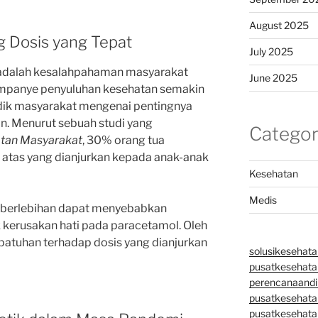
August 2025
 Dosis yang Tepat
July 2025
 adalah kesalahpahaman masyarakat
June 2025
Kampanye penyuluhan kesehatan semakin
dik masyarakat mengenai pentingnya
an. Menurut sebuah studi yang
Categor
atan Masyarakat
, 30% orang tua
atas yang dianjurkan kepada anak-anak
Kesehatan
Medis
a berlebihan dapat menyebabkan
 kerusakan hati pada paracetamol. Oleh
patuhan terhadap dosis yang dianjurkan
solusikesehata
pusatkesehatan
perencanaandi
pusatkesehata
pusatkesehata