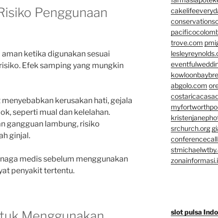
Risiko Penggunaan
cakelifeevery
conservationso
pacificocolomb
trove.com
pmi
 aman ketika digunakan sesuai
lesleyreynolds
eventfulweddi
risiko. Efek samping yang mungkin
kowloonbaybr
abgolo.com
or
costaricacasa
t menyebabkan kerusakan hati, gejala
myfortworthpod
k, seperti mual dan kelelahan.
kristenjaneph
n gangguan lambung, risiko
srchurch.org
gi
h ginjal.
conferencecal
stmichaelwtby.
 tenaga medis sebelum menggunakan
zonainformasi.
yat penyakit tertentu.
slot pulsa Ind
tuk Menggunakan