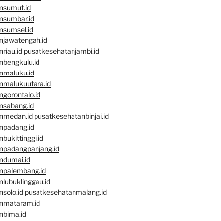
nsumut.id
nsumbar.id
nsumsel.id
njawatengah.id
riau.id
pusatkesehatanjambi.id
nbengkulu.id
nmaluku.id
nmalukuutara.id
gorontalo.id
nsabang.id
nmedan.id
pusatkesehatanbinjai.id
npadang.id
bukittinggi.id
npadangpanjang.id
ndumai.id
npalembang.id
lubuklinggau.id
solo.id
pusatkesehatanmalang.id
nmataram.id
nbima.id