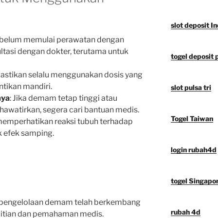
slot deposit I
ebelum memulai perawatan dengan
ultasi dengan dokter, terutama untuk
togel deposit 
Pastikan selalu menggunakan dosis yang
ntikan mandiri.
slot pulsa tri
aya
: Jika demam tetap tinggi atau
khawatirkan, segera cari bantuan medis.
Togel Taiwan
 memperhatikan reaksi tubuh terhadap
k efek samping.
login rubah4d
togel Singapo
m pengelolaan demam telah berkembang
rubah 4d
litian dan pemahaman medis.