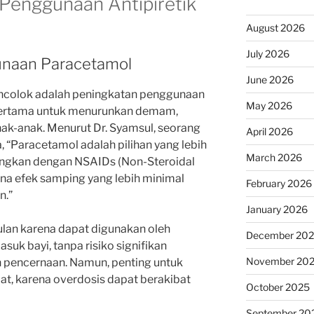
 Penggunaan Antipiretik
August 2026
July 2026
unaan Paracetamol
June 2026
encolok adalah peningkatan penggunaan
May 2026
 pertama untuk menurunkan demam,
nak-anak. Menurut Dr. Syamsul, seorang
April 2026
a, “Paracetamol adalah pilihan yang lebih
March 2026
ingkan dengan NSAIDs (Non-Steroidal
na efek samping yang lebih minimal
February 2026
n.”
January 2026
lan karena dapat digunakan oleh
December 20
uk bayi, tanpa risiko signifikan
November 20
n pencernaan. Namun, penting untuk
t, karena overdosis dapat berakibat
October 2025
September 20