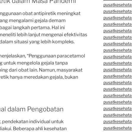
retik dalam Masa Pandemi
pusatkesehata
pusatkesehata
ggunaan obat antipiretik meningkat
pusatkesehata
 yang mengalami gejala demam
pusatkesehata
gai langkah pertama. Hal ini
pusatkesehatan
neliti lebih lanjut mengenai efektivitas
pusatkesehata
alam situasi yang lebih kompleks.
pusatkesehata
pusatkesehata
 menjelaskan, “Penggunaan paracetamol
pusatkesehatan
g untuk mengelola gejala tanpa
pusatkesehata
pusatkesehata
ing dari obat lain. Namun, masyarakat
pusatkesehata
etik hanya meredakan gejala, bukan
pusatkesehatan
pusatkesehata
pusatkesehata
pusatkesehata
ual dalam Pengobatan
pusatkesehatan
pusatkesehatan
, pendekatan individual untuk
pusatkesehata
pusatkesehata
kui. Beberapa ahli kesehatan