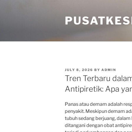
Skip
to
PUSATKES
content
POSTED
JULY 8, 2026
BY
ADMIN
ON
Tren Terbaru dal
Antipiretik: Apa y
Panas atau demam adalah respo
penyakit. Meskipun demam ad
tubuh sedang berjuang, dalam 
ditangani dengan obat antipire