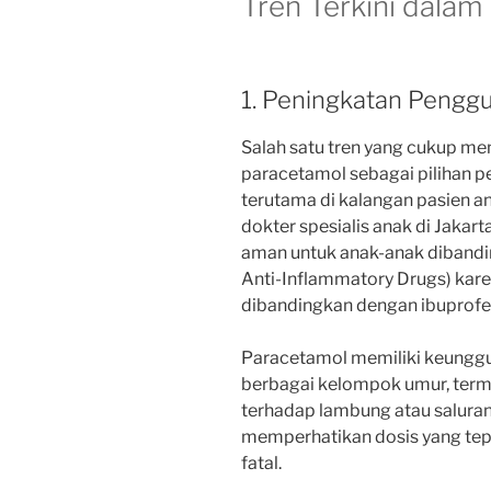
Tren Terkini dalam
1. Peningkatan Pengg
Salah satu tren yang cukup m
paracetamol sebagai pilihan
terutama di kalangan pasien a
dokter spesialis anak di Jakart
aman untuk anak-anak diband
Anti-Inflammatory Drugs) kare
dibandingkan dengan ibuprofe
Paracetamol memiliki keunggu
berbagai kelompok umur, termas
terhadap lambung atau salura
memperhatikan dosis yang tepa
fatal.