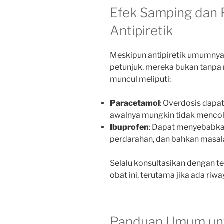
Efek Samping dan 
Antipiretik
Meskipun antipiretik umumnya
petunjuk, mereka bukan tanpa 
muncul meliputi:
Paracetamol
: Overdosis dapa
awalnya mungkin tidak mencolo
Ibuprofen
: Dapat menyebabka
perdarahan, dan bahkan masala
Selalu konsultasikan dengan
obat ini, terutama jika ada riwa
Panduan Umum un