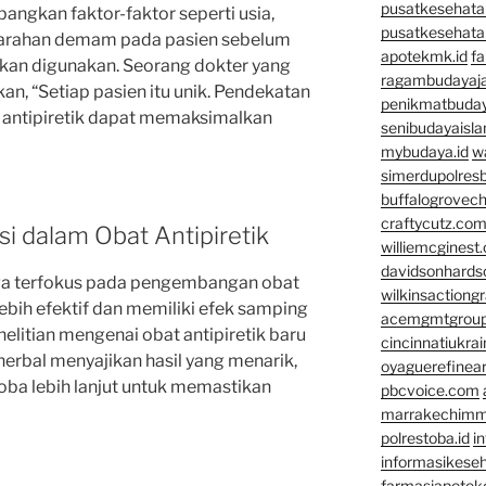
pusatkesehata
gkan faktor-faktor seperti usia,
pusatkesehata
eparahan demam pada pasien sebelum
apotekmk.id
fa
 akan digunakan. Seorang dokter yang
ragambudayaja
n, “Setiap pasien itu unik. Pendekatan
penikmatbuday
antipiretik dapat memaksimalkan
senibudayaisla
mybudaya.id
w
simerdupolresb
buffalogrovec
craftycutz.co
asi dalam Obat Antipiretik
williemcginest
davidsonhard
juga terfokus pada pengembangan obat
wilkinsactiong
lebih efektif dan memiliki efek samping
acemgmtgrou
enelitian mengenai obat antipiretik baru
cincinnatiukrai
herbal menyajikan hasil yang menarik,
oyaguerefinea
ba lebih lanjut untuk memastikan
pbcvoice.com
marrakechim
polrestoba.id
i
informasikeseh
farmasiapotek