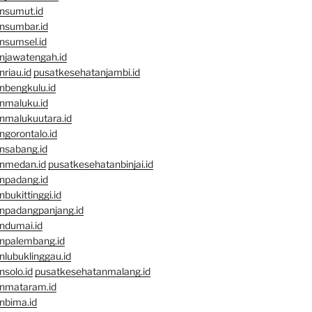
nsumut.id
nsumbar.id
nsumsel.id
njawatengah.id
riau.id
pusatkesehatanjambi.id
nbengkulu.id
nmaluku.id
nmalukuutara.id
gorontalo.id
nsabang.id
nmedan.id
pusatkesehatanbinjai.id
npadang.id
bukittinggi.id
npadangpanjang.id
ndumai.id
npalembang.id
lubuklinggau.id
solo.id
pusatkesehatanmalang.id
nmataram.id
nbima.id