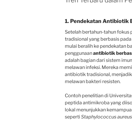
Tren Terbaru dalam P
1. Pendekatan Antibiotik 
Setelah bertahun-tahun fokus
tradisional yang berbasis pada
mulai beralih ke pendekatan ba
penggunaan
antibiotik berbas
adalah bagian dari sistem imu
melawan infeksi. Mereka memil
antibiotik tradisional, menjad
melawan bakteri resisten.
Contoh penelitian di Universi
peptida antimikroba yang diis
lokal menunjukkan kemampuan
seperti
Staphylococcus aureus