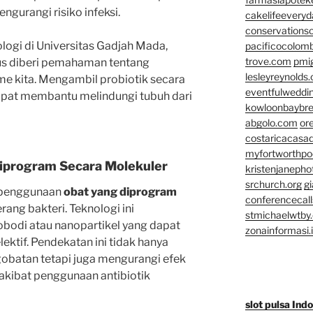
gurangi risiko infeksi.
cakelifeevery
conservationso
ologi di Universitas Gadjah Mada,
pacificocolomb
trove.com
pmi
us diberi pemahaman tentang
lesleyreynolds
e kita. Mengambil probiotik secara
eventfulweddi
dapat membantu melindungi tubuh dari
kowloonbaybr
abgolo.com
or
costaricacasa
myfortworthpod
iprogram Secara Molekuler
kristenjaneph
srchurch.org
gi
h penggunaan
obat yang diprogram
conferencecal
ang bakteri. Teknologi ini
stmichaelwtby.
bodi atau nanopartikel yang dapat
zonainformasi.
ektif. Pendekatan ini tidak hanya
obatan tetapi juga mengurangi efek
akibat penggunaan antibiotik
slot pulsa Ind