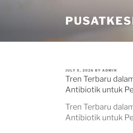
Skip
to
PUSATKES
content
POSTED
JULY 5, 2026
BY
ADMIN
ON
Tren Terbaru dal
Antibiotik untuk Pe
Tren Terbaru dal
Antibiotik untuk Pe