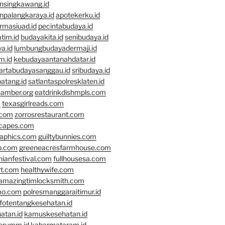
nsingkawang.id
npalangkaraya.id
apotekerku.id
rmasiuad.id
pecintabudaya.id
tim.id
budayakita.id
senibudaya.id
a.id
lumbungbudayadermaji.id
m.id
kebudayaantanahdatar.id
artabudayasanggau.id
sribudaya.id
atang.id
satlantaspolresklaten.id
hamber.org
eatdrinkdishmpls.com
m
texasgirlreads.com
.com
zorrosrestaurant.com
scapes.com
raphics.com
guiltybunnies.com
p.com
greeneacresfarmhouse.com
nianfestival.com
fullhousesa.com
rt.com
healthywife.com
amazingtimlocksmith.com
mo.com
polresmanggaraitimur.id
nfotentangkesehatan.id
atan.id
kamuskesehatan.id
erumm.id
kabarmataram.id