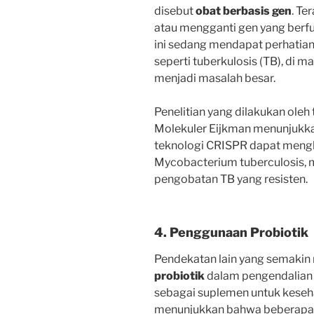
disebut
obat berbasis gen
. Te
atau mengganti gen yang berf
ini sedang mendapat perhatian
seperti tuberkulosis (TB), di m
menjadi masalah besar.
Penelitian yang dilakukan ole
Molekuler Eijkman menunjukk
teknologi CRISPR dapat menghi
Mycobacterium tuberculosis, 
pengobatan TB yang resisten.
4. Penggunaan Probiotik
Pendekatan lain yang semakin
probiotik
dalam pengendalian i
sebagai suplemen untuk keseha
menunjukkan bahwa beberapa s