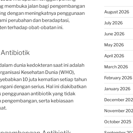
ang membuka jalan bagi pengembangan
August 2026
iring dengan meningkatnya penggunaan
lami perubahan dan beradaptasi,
July 2026
ten terhadap obat-obatan ini.
June 2026
May 2026
Antibiotik
April 2026
dalam dunia kedokteran saat ini adalah
March 2026
 Organisasi Kesehatan Dunia (WHO),
February 2026
nyebabkan 10 juta kematian setiap tahun
ngani dengan serius. Hal ini diakibatkan
January 2026
k penggunaan antibiotik yang tidak
December 20
an pengembangan, serta kebiasaan
at.
November 20
October 2025
September 20