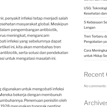
USG: Teknolog
Kesehatan dan
, penyakit infeksi tetap menjadi salah
5 Kebiasaan S
kesehatan masyarakat global. Meskipun
Lengan
 dalam pengembangan antibiotik,
 terus meningkat, mengancam
Tren Terbaru d
ti infeksi yang sebelumnya dapat
Pengobatan yan
tikel ini, kita akan membahas tren
Cara Meningkat
tibiotik, serta solusi dan pendekatan
untuk Hidup Se
asi untuk mengatasi masalah ini.
Recent
No comments t
g digunakan untuk mengobati infeksi
. Mereka bekerja dengan membunuh
umbuhannya. Penemuan penisilin oleh
Archive
n 1928 merupakan tonggak penting