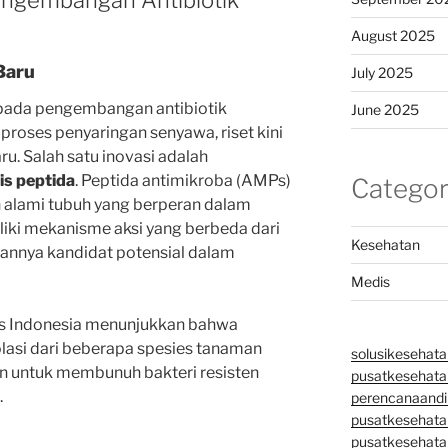
engembangan Antibiotik
August 2025
Baru
July 2025
 pada pengembangan antibiotik
June 2025
 proses penyaringan senyawa, riset kini
ru. Salah satu inovasi adalah
is peptida
. Peptida antimikroba (AMPs)
Categor
n alami tubuh yang berperan dalam
iki mekanisme aksi yang berbeda dari
Kesehatan
ikannya kandidat potensial dalam
Medis
tas Indonesia menunjukkan bahwa
olasi dari beberapa spesies tanaman
solusikesehata
 untuk membunuh bakteri resisten
pusatkesehatan
.
perencanaandi
pusatkesehata
pusatkesehata