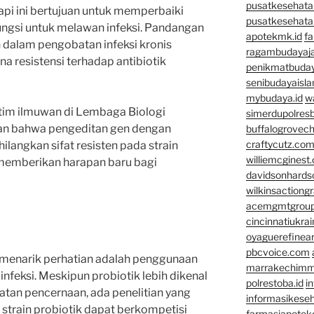
pusatkesehata
rapi ini bertujuan untuk memperbaiki
pusatkesehata
ungsi untuk melawan infeksi. Pandangan
apotekmk.id
fa
 dalam pengobatan infeksi kronis
ragambudayaja
ana resistensi terhadap antibiotik
penikmatbuday
senibudayaisla
mybudaya.id
w
h tim ilmuwan di Lembaga Biologi
simerdupolresb
an bahwa pengeditan gen dengan
buffalogrovec
craftycutz.co
langkan sifat resisten pada strain
williemcginest
memberikan harapan baru bagi
davidsonhard
wilkinsactiong
acemgmtgrou
cincinnatiukrai
oyaguerefinea
pbcvoice.com
 menarik perhatian adalah penggunaan
marrakechim
nfeksi. Meskipun probiotik lebih dikenal
polrestoba.id
i
tan pencernaan, ada penelitian yang
informasikeseh
train probiotik dapat berkompetisi
farmasiapotek