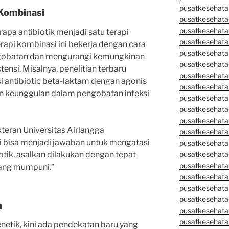
pusatkesehata
Kombinasi
pusatkesehata
pusatkesehata
a antibiotik menjadi satu terapi
pusatkesehata
erapi kombinasi ini bekerja dengan cara
pusatkesehatan
ngobatan dan mengurangi kemungkinan
pusatkesehata
ensi. Misalnya, penelitian terbaru
pusatkesehata
antibiotic beta-laktam dengan agonis
pusatkesehata
 keunggulan dalam pengobatan infeksi
pusatkesehatan
pusatkesehata
pusatkesehata
teran Universitas Airlangga
pusatkesehata
i bisa menjadi jawaban untuk mengatasi
pusatkesehatan
otik, asalkan dilakukan dengan tepat
pusatkesehata
pusatkesehata
yang mumpuni.”
pusatkesehata
pusatkesehatan
pusatkesehatan
n
pusatkesehata
pusatkesehata
etik, kini ada pendekatan baru yang