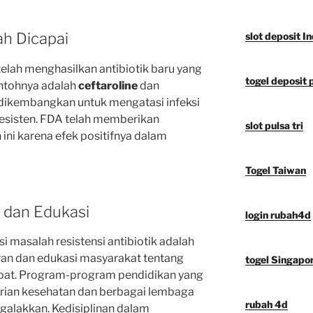
ah Dicapai
slot deposit I
telah menghasilkan antibiotik baru yang
togel deposit 
contohnya adalah
ceftaroline
dan
 dikembangkan untuk mengatasi infeksi
resisten. FDA telah memberikan
slot pulsa tri
ini karena efek positifnya dalam
Togel Taiwan
 dan Edukasi
login rubah4d
i masalah resistensi antibiotik adalah
an dan edukasi masyarakat tentang
togel Singapo
epat. Program-program pendidikan yang
rian kesehatan dan berbagai lembaga
rubah 4d
igalakkan. Kedisiplinan dalam