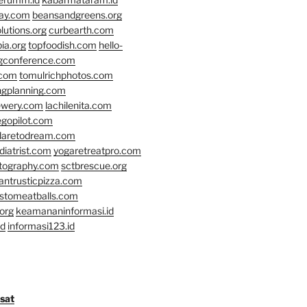
day.com
beansandgreens.org
lutions.org
curbearth.com
ia.org
topfoodish.com
hello-
gconference.com
.com
tomulrichphotos.com
ngplanning.com
ewery.com
lachilenita.com
egopilot.com
daretodream.com
iatrist.com
yogaretreatpro.com
otography.com
sctbrescue.org
antrusticpizza.com
lstomeatballs.com
org
keamananinformasi.id
id
informasi123.id
osat