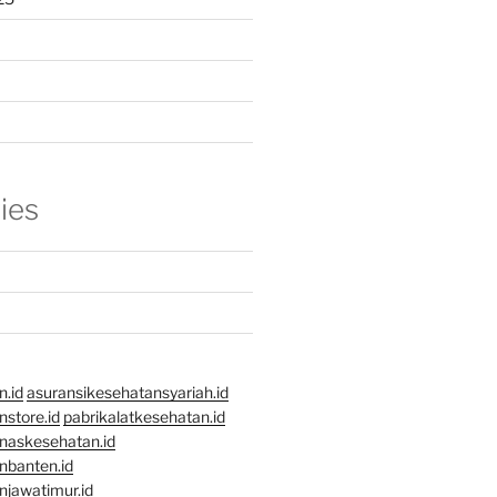
ies
n.id
asuransikesehatansyariah.id
store.id
pabrikalatkesehatan.id
naskesehatan.id
nbanten.id
njawatimur.id