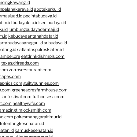
nsingkawang.id
npalangkaraya.id
apotekerku.id
rmasiuad.id
pecintabudaya.id
tim.id
budayakita.id
senibudaya.id
a.id
lumbungbudayadermaji.id
m.id
kebudayaantanahdatar.id
artabudayasanggau.id
sribudaya.id
atang.id
satlantaspolresklaten.id
hamber.org
eatdrinkdishmpls.com
m
texasgirlreads.com
.com
zorrosrestaurant.com
scapes.com
raphics.com
guiltybunnies.com
p.com
greeneacresfarmhouse.com
nianfestival.com
fullhousesa.com
rt.com
healthywife.com
amazingtimlocksmith.com
mo.com
polresmanggaraitimur.id
nfotentangkesehatan.id
atan.id
kamuskesehatan.id
erumm.id
kabarmataram.id