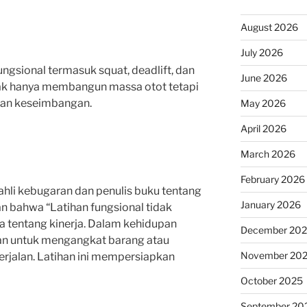
August 2026
July 2026
ungsional termasuk squat, deadlift, dan
June 2026
tidak hanya membangun massa otot tetapi
dan keseimbangan.
May 2026
April 2026
March 2026
February 2026
ahli kebugaran dan penulis buku tentang
January 2026
an bahwa “Latihan fungsional tidak
ga tentang kinerja. Dalam kehidupan
December 20
tan untuk mengangkat barang atau
November 20
rjalan. Latihan ini mempersiapkan
October 2025
September 20