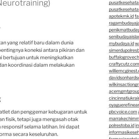
Neurotraining)
pusatkesehata
pusatkesehata
apotekmk.id
fa
ragambudayaja
?
penikmatbuday
senibudayaisla
an yang relatif baru dalam dunia
mybudaya.id
w
ntingnya koneksi antara pikiran dan
simerdupolresb
buffalogrovec
ini bertujuan untuk meningkatkan
craftycutz.co
 dan koordinasi dalam melakukan
williemcginest
davidsonhard
wilkinsactiong
acemgmtgrou
g
cincinnatiukrai
oyaguerefinea
 atlet dan penggemar kebugaran untuk
pbcvoice.com
marrakechim
n fisik, tetapi juga mengasah otak
polrestoba.id
i
responsif selama latihan. Ini dapat
informasikeseh
rma secara keseluruhan.
farmasiapotek