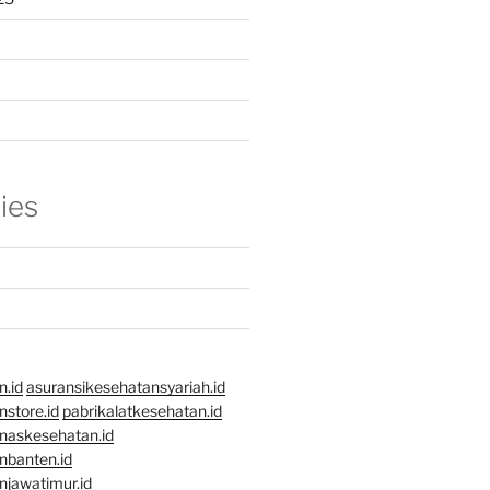
ies
n.id
asuransikesehatansyariah.id
store.id
pabrikalatkesehatan.id
naskesehatan.id
nbanten.id
njawatimur.id