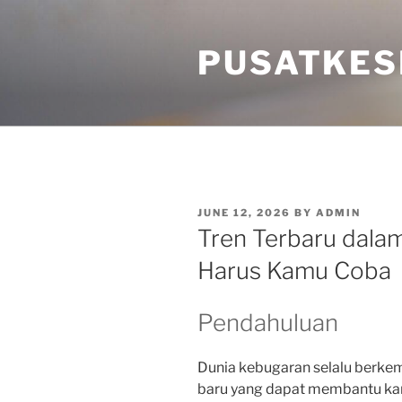
Skip
to
PUSATKES
content
POSTED
JUNE 12, 2026
BY
ADMIN
ON
Tren Terbaru dalam
Harus Kamu Coba
Pendahuluan
Dunia kebugaran selalu berkem
baru yang dapat membantu kam