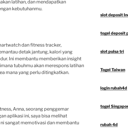
akan latihan, dan mendapatkan
dengan kebutuhanmu.
slot deposit I
togel deposit 
artwatch dan fitness tracker,
slot pulsa tri
antau detak jantung, kalori yang
tidur. Ini membantu memberikan insight
aimana tubuhmu akan merespons latihan
Togel Taiwan
 mana yang perlu ditingkatkan.
login rubah4d
togel Singapo
fitness, Anna, seorang penggemar
 aplikasi ini, saya bisa melihat
 Ini sangat memotivasi dan membantu
rubah 4d