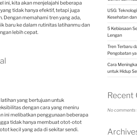
el ini, kita akan menjelajahi beberapa
yang tidak hanya efektif, tetapi juga
USG: Teknolog
Kesehatan dan
n. Dengan memahami tren yang ada,
 baru ke dalam rutinitas latihanmu dan
5 Kebiasaan S
gan lebih cepat.
Lengan
Tren Terbaru d
Pengobatan yan
al
Cara Meningkat
untuk Hidup Se
Recent
 latihan yang bertujuan untuk
ksibilitas dengan cara yang meniru
No comments t
ihan ini melibatkan penggunaan beberapa
ngga tidak hanya membuat otot-otot
otot kecil yang ada di sekitar sendi.
Archive