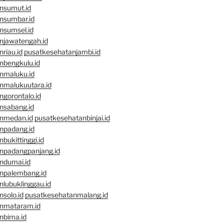
nsumut.id
nsumbar.id
nsumsel.id
njawatengah.id
riau.id
pusatkesehatanjambi.id
nbengkulu.id
nmaluku.id
nmalukuutara.id
gorontalo.id
nsabang.id
nmedan.id
pusatkesehatanbinjai.id
npadang.id
bukittinggi.id
npadangpanjang.id
ndumai.id
npalembang.id
lubuklinggau.id
solo.id
pusatkesehatanmalang.id
nmataram.id
nbima.id