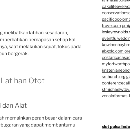
cakelifeevery
conservationso
pacificocolomb
trove.com
pmi
lesleyreynolds
 melibatkan latihan kesadaran,
eventfulweddi
emperhatikan pernapasan setiap kali
kowloonbaybr
nya, saat melakukan squat, fokus pada
abgolo.com
or
buh bergerak.
costaricacasa
myfortworthpod
kristenjaneph
srchurch.org
gi
 Latihan Otot
conferencecal
stmichaelwtby.
zonainformasi.
 dan Alat
telah memainkan peran besar dalam cara
i kebugaran yang dapat membantumu
slot pulsa Ind