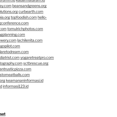
day.com
beansandgreens.org
lutions.org
curbearth.com
ia.org
topfoodish.com
hello-
gconference.com
.com
tomulrichphotos.com
ngplanning.com
ewery.com
lachilenita.com
egopilot.com
daretodream.com
iatrist.com
yogaretreatpro.com
otography.com
sctbrescue.org
antrusticpizza.com
lstomeatballs.com
org
keamananinformasi.id
id
informasi123.id
osat