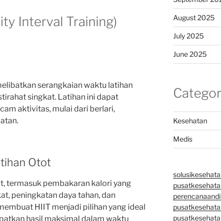
August 2025
ity Interval Training)
July 2025
June 2025
 melibatkan serangkaian waktu latihan
Categor
stirahat singkat. Latihan ini dapat
m aktivitas, mulai dari berlari,
atan.
Kesehatan
Medis
tihan Otot
solusikesehata
t, termasuk pembakaran kalori yang
pusatkesehatan
kat, peningkatan daya tahan, dan
perencanaandi
membuat HIIT menjadi pilihan yang ideal
pusatkesehata
pusatkesehata
patkan hasil maksimal dalam waktu