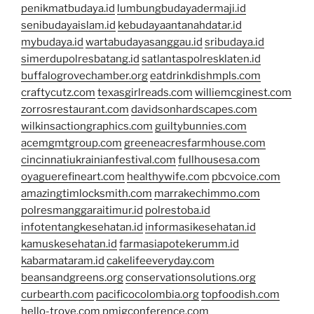
penikmatbudaya.id
lumbungbudayadermaji.id
senibudayaislam.id
kebudayaantanahdatar.id
mybudaya.id
wartabudayasanggau.id
sribudaya.id
simerdupolresbatang.id
satlantaspolresklaten.id
buffalogrovechamber.org
eatdrinkdishmpls.com
craftycutz.com
texasgirlreads.com
williemcginest.com
zorrosrestaurant.com
davidsonhardscapes.com
wilkinsactiongraphics.com
guiltybunnies.com
acemgmtgroup.com
greeneacresfarmhouse.com
cincinnatiukrainianfestival.com
fullhousesa.com
oyaguerefineart.com
healthywife.com
pbcvoice.com
amazingtimlocksmith.com
marrakechimmo.com
polresmanggaraitimur.id
polrestoba.id
infotentangkesehatan.id
informasikesehatan.id
kamuskesehatan.id
farmasiapotekerumm.id
kabarmataram.id
cakelifeeveryday.com
beansandgreens.org
conservationsolutions.org
curbearth.com
pacificocolombia.org
topfoodish.com
hello-trove.com
pmigconference.com