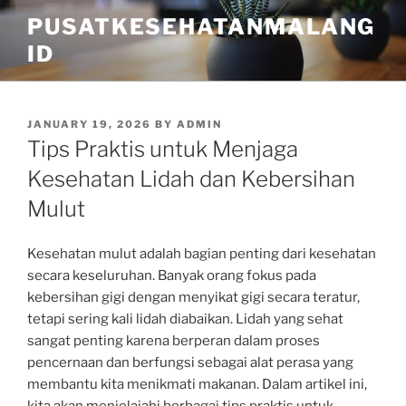
Skip
PUSATKESEHATANMALANG
to
ID
content
POSTED
JANUARY 19, 2026
BY
ADMIN
ON
Tips Praktis untuk Menjaga
Kesehatan Lidah dan Kebersihan
Mulut
Kesehatan mulut adalah bagian penting dari kesehatan
secara keseluruhan. Banyak orang fokus pada
kebersihan gigi dengan menyikat gigi secara teratur,
tetapi sering kali lidah diabaikan. Lidah yang sehat
sangat penting karena berperan dalam proses
pencernaan dan berfungsi sebagai alat perasa yang
membantu kita menikmati makanan. Dalam artikel ini,