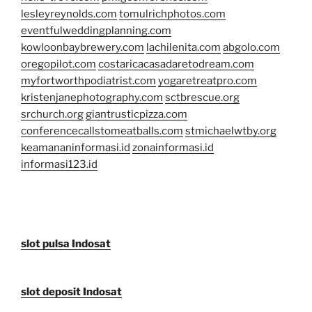
lesleyreynolds.com
tomulrichphotos.com
eventfulweddingplanning.com
kowloonbaybrewery.com
lachilenita.com
abgolo.com
oregopilot.com
costaricacasadaretodream.com
myfortworthpodiatrist.com
yogaretreatpro.com
kristenjanephotography.com
sctbrescue.org
srchurch.org
giantrusticpizza.com
conferencecallstomeatballs.com
stmichaelwtby.org
keamananinformasi.id
zonainformasi.id
informasi123.id
slot pulsa Indosat
slot deposit Indosat