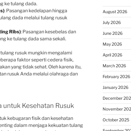
g ke tulang dada.
s)
: Pasangan kedelapan hingga
August 2026
ulang dada melalui tulang rusuk
July 2026
ing Ribs)
: Pasangan kesebelas dan
June 2026
ng ke tulang dada sama sekali.
May 2026
h, tulang rusuk mungkin mengalami
April 2026
erapa faktor seperti cedera fisik,
March 2026
kan yang tidak sehat. Oleh karena itu,
an rusuk Anda melalui olahraga dan
February 2026
January 2026
December 20
ga untuk Kesehatan Rusuk
November 20
tuk kebugaran fisik dan kesehatan
October 2025
 penting dalam menjaga kekuatan tulang
September 20