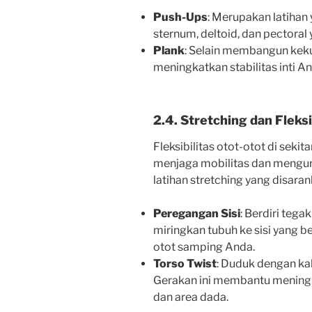
Push-Ups
: Merupakan latiha
sternum, deltoid, dan pectoral 
Plank
: Selain membangun keku
meningkatkan stabilitas inti An
2.4. Stretching dan Fleksi
Fleksibilitas otot-otot di seki
menjaga mobilitas dan mengura
latihan stretching yang disaran
Peregangan Sisi
: Berdiri tega
miringkan tubuh ke sisi yang
otot samping Anda.
Torso Twist
: Duduk dengan kaki
Gerakan ini membantu meningka
dan area dada.