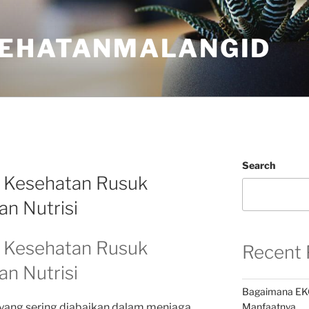
EHATANMALANGID
N
Search
 Kesehatan Rusuk
n Nutrisi
 Kesehatan Rusuk
Recent 
n Nutrisi
Bagaimana EK
 yang sering diabaikan dalam menjaga
Manfaatnya