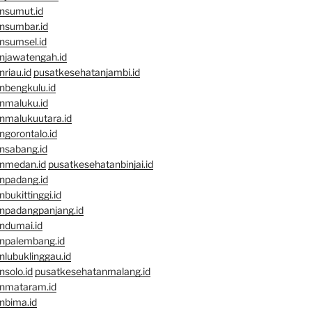
nsumut.id
nsumbar.id
nsumsel.id
njawatengah.id
riau.id
pusatkesehatanjambi.id
nbengkulu.id
nmaluku.id
nmalukuutara.id
gorontalo.id
nsabang.id
nmedan.id
pusatkesehatanbinjai.id
npadang.id
bukittinggi.id
npadangpanjang.id
ndumai.id
npalembang.id
lubuklinggau.id
solo.id
pusatkesehatanmalang.id
nmataram.id
nbima.id