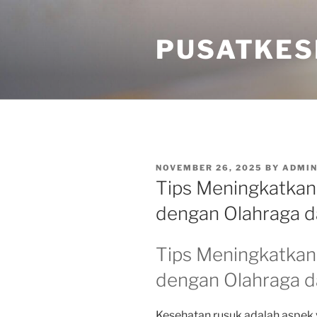
Skip
to
PUSATKES
content
POSTED
NOVEMBER 26, 2025
BY
ADMI
ON
Tips Meningkatkan
dengan Olahraga da
Tips Meningkatkan
dengan Olahraga da
Kesehatan rusuk adalah aspek