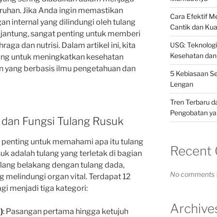
ruhan. Jika Anda ingin memastikan
Cara Efektif 
an internal yang dilindungi oleh tulang
Cantik dan Kua
n jantung, sangat penting untuk memberi
aga dan nutrisi. Dalam artikel ini, kita
USG: Teknolog
Kesehatan dan
ing untuk meningkatkan kesehatan
 yang berbasis ilmu pengetahuan dan
5 Kebiasaan S
Lengan
Tren Terbaru d
Pengobatan yan
dan Fungsi Tulang Rusuk
 penting untuk memahami apa itu tulang
Recent
uk adalah tulang yang terletak di bagian
lang belakang dengan tulang dada,
No comments t
melindungi organ vital. Terdapat 12
gi menjadi tiga kategori:
Archive
)
: Pasangan pertama hingga ketujuh