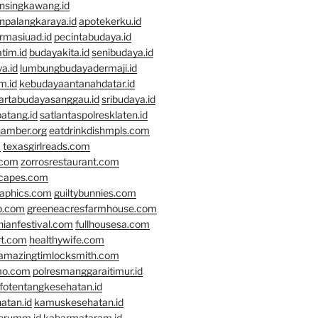
nsingkawang.id
npalangkaraya.id
apotekerku.id
rmasiuad.id
pecintabudaya.id
tim.id
budayakita.id
senibudaya.id
a.id
lumbungbudayadermaji.id
m.id
kebudayaantanahdatar.id
artabudayasanggau.id
sribudaya.id
atang.id
satlantaspolresklaten.id
hamber.org
eatdrinkdishmpls.com
m
texasgirlreads.com
.com
zorrosrestaurant.com
scapes.com
raphics.com
guiltybunnies.com
p.com
greeneacresfarmhouse.com
nianfestival.com
fullhousesa.com
rt.com
healthywife.com
amazingtimlocksmith.com
mo.com
polresmanggaraitimur.id
nfotentangkesehatan.id
atan.id
kamuskesehatan.id
erumm.id
kabarmataram.id