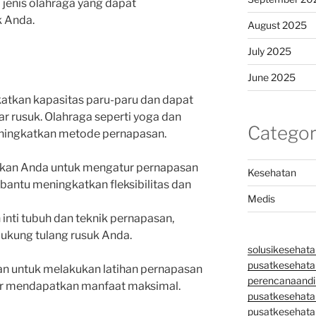
 jenis olahraga yang dapat
k Anda.
August 2025
July 2025
June 2025
atkan kapasitas paru-paru dan dapat
r rusuk. Olahraga seperti yoga dan
Categor
eningkatkan metode pernapasan.
skan Anda untuk mengatur pernapasan
Kesehatan
antu meningkatkan fleksibilitas dan
Medis
inti tubuh dan teknik pernapasan,
kung tulang rusuk Anda.
solusikesehata
pusatkesehatan
n untuk melakukan latihan pernapasan
perencanaandi
gar mendapatkan manfaat maksimal.
pusatkesehata
pusatkesehata