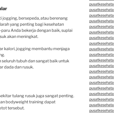
pusatkesehata
ular
pusatkesehata
pusatkesehata
i jogging, bersepeda, atau berenang
pusatkesehata
darah yang penting bagi kesehatan
pusatkesehatan
u-paru Anda bekerja dengan baik, suplai
pusatkesehata
rusuk akan meningkat.
pusatkesehata
pusatkesehata
ar kalori, jogging membantu menjaga
pusatkesehatan
pusatkesehata
ng.
pusatkesehata
 seluruh tubuh dan sangat baik untuk
pusatkesehata
ar dada dan rusuk.
pusatkesehatan
pusatkesehata
pusatkesehata
pusatkesehata
pusatkesehatan
kitar tulang rusuk juga sangat penting.
pusatkesehatan
dan bodyweight training dapat
pusatkesehata
ot tersebut.
pusatkesehata