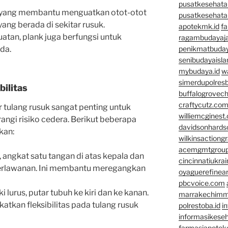
pusatkesehata
n yang membantu menguatkan otot-otot
pusatkesehata
yang berada di sekitar rusuk.
apotekmk.id
fa
atan, plank juga berfungsi untuk
ragambudayaja
da.
penikmatbuday
senibudayaisla
mybudaya.id
w
simerdupolresb
bilitas
buffalogrovec
craftycutz.co
tar tulang rusuk sangat penting untuk
williemcginest
ngi risiko cedera. Berikut beberapa
davidsonhard
kan:
wilkinsactiong
acemgmtgrou
k, angkat satu tangan di atas kepala dan
cincinnatiukrai
 berlawanan. Ini membantu meregangkan
oyaguerefinea
pbcvoice.com
 lurus, putar tubuh ke kiri dan ke kanan.
marrakechim
tkan fleksibilitas pada tulang rusuk
polrestoba.id
i
informasikeseh
farmasiapotek