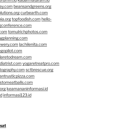
day.com
beansandgreens.org
lutions.org
curbearth.com
ia.org
topfoodish.com
hello-
gconference.com
.com
tomulrichphotos.com
ngplanning.com
ewery.com
lachilenita.com
egopilot.com
daretodream.com
iatrist.com
yogaretreatpro.com
otography.com
sctbrescue.org
antrusticpizza.com
lstomeatballs.com
org
keamananinformasi.id
id
informasi123.id
osat