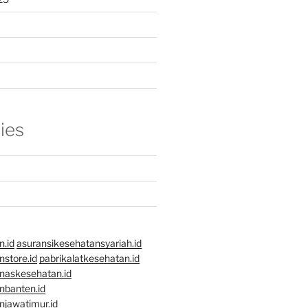
ies
n.id
asuransikesehatansyariah.id
store.id
pabrikalatkesehatan.id
naskesehatan.id
nbanten.id
njawatimur.id