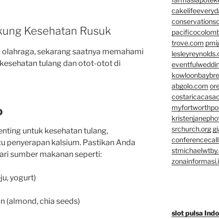
cakelifeevery
conservationso
ukung Kesehatan Rusuk
pacificocolomb
trove.com
pmi
 olahraga, sekarang saatnya memahami
lesleyreynolds
kesehatan tulang dan otot-otot di
eventfulweddi
kowloonbaybr
abgolo.com
or
costaricacasa
myfortworthpod
D
kristenjaneph
srchurch.org
gi
enting untuk kesehatan tulang,
conferencecal
u penyerapan kalsium. Pastikan Anda
stmichaelwtby.
ri sumber makanan seperti:
zonainformasi.
u, yogurt)
n (almond, chia seeds)
slot pulsa Ind