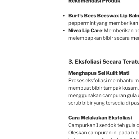
Rekomendasi Produk
Burt’s Bees Beeswax Lip Bal
peppermint yang memberikan 
Nivea Lip Care
: Memberikan pe
melembapkan bibir secara me
3. Eksfoliasi Secara Terat
Menghapus Sel Kulit Mati
Proses eksfoliasi membantu me
membuat bibir tampak kusam. 
menggunakan campuran gula 
scrub bibir yang tersedia di pa
Cara Melakukan Eksfoliasi
Campurkan 1 sendok teh gula d
Oleskan campuran ini pada bibi