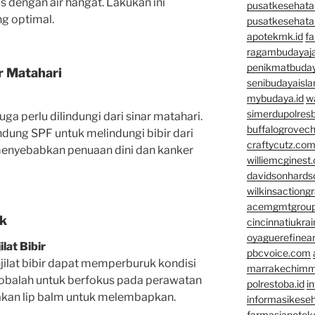
 dengan air hangat. Lakukan ini
pusatkesehata
ng optimal.
pusatkesehata
apotekmk.id
fa
ragambudayaja
penikmatbuday
ar Matahari
senibudayaisla
mybudaya.id
w
simerdupolresb
juga perlu dilindungi dari sinar matahari.
buffalogrovec
ung SPF untuk melindungi bibir dari
craftycutz.co
menyebabkan penuaan dini dan kanker
williemcginest
davidsonhard
wilkinsactiong
acemgmtgrou
uk
cincinnatiukrai
oyaguerefinea
lat Bibir
pbcvoice.com
ilat bibir dapat memperburuk kondisi
marrakechim
 cobalah untuk berfokus pada perawatan
polrestoba.id
i
akan lip balm untuk melembapkan.
informasikeseh
farmasiapotek