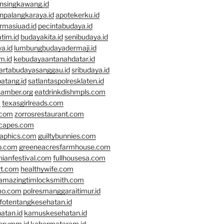
nsingkawang.id
npalangkaraya.id
apotekerku.id
rmasiuad.id
pecintabudaya.id
tim.id
budayakita.id
senibudaya.id
a.id
lumbungbudayadermaji.id
m.id
kebudayaantanahdatar.id
artabudayasanggau.id
sribudaya.id
atang.id
satlantaspolresklaten.id
hamber.org
eatdrinkdishmpls.com
m
texasgirlreads.com
.com
zorrosrestaurant.com
scapes.com
raphics.com
guiltybunnies.com
p.com
greeneacresfarmhouse.com
nianfestival.com
fullhousesa.com
rt.com
healthywife.com
amazingtimlocksmith.com
mo.com
polresmanggaraitimur.id
nfotentangkesehatan.id
atan.id
kamuskesehatan.id
erumm.id
kabarmataram.id