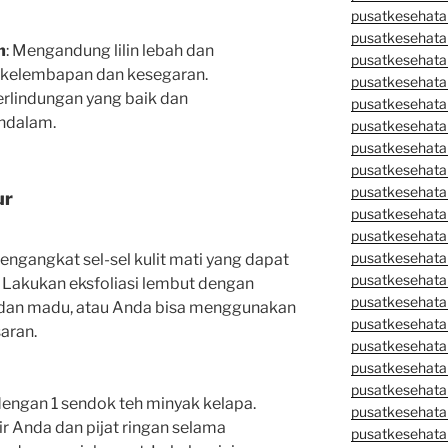
pusatkesehata
pusatkesehata
m
: Mengandung lilin lebah dan
pusatkesehata
kelembapan dan kesegaran.
pusatkesehata
rlindungan yang baik dan
pusatkesehatan
ndalam.
pusatkesehata
pusatkesehata
pusatkesehata
pusatkesehatan
ur
pusatkesehata
pusatkesehata
pusatkesehata
ngangkat sel-sel kulit mati yang dapat
pusatkesehatan
Lakukan eksfoliasi lembut dengan
pusatkesehata
dan madu, atau Anda bisa menggunakan
pusatkesehata
saran.
pusatkesehata
pusatkesehatan
pusatkesehatan
engan 1 sendok teh minyak kelapa.
pusatkesehata
r Anda dan pijat ringan selama
pusatkesehata