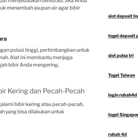
pat menyebabkan dehidrasi. Jika Anda
uk menambah asupan air agar bibir
slot deposit I
togel deposit 
ara
ngan polusi tinggi, pertimbangkan untuk
slot pulsa tri
mah. Alat ini membantu menjaga
ah bibir Anda mengering.
Togel Taiwan
bir Kering dan Pecah-Pecah
login rubah4d
alami bibir kering atau pecah-pecah,
ah yang bisa dilakukan untuk
togel Singapo
rubah 4d