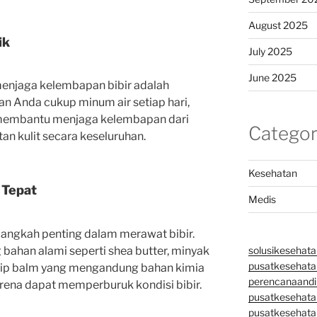
August 2025
ik
July 2025
June 2025
 menjaga kelembapan bibir adalah
kan Anda cukup minum air setiap hari,
r membantu menjaga kelembapan dari
Categor
n kulit secara keseluruhan.
Kesehatan
 Tepat
Medis
angkah penting dalam merawat bibir.
bahan alami seperti shea butter, minyak
solusikesehata
pusatkesehatan
ri lip balm yang mengandung bahan kimia
perencanaandi
arena dapat memperburuk kondisi bibir.
pusatkesehata
pusatkesehata