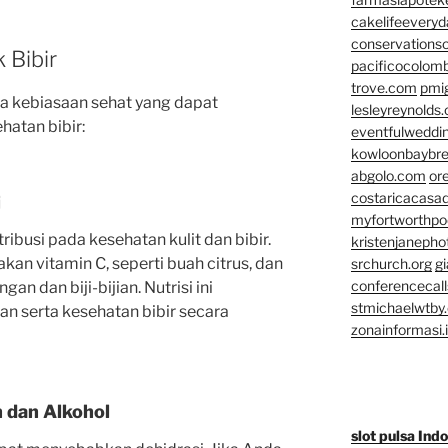
cakelifeevery
conservationso
 Bibir
pacificocolomb
trove.com
pmi
apa kebiasaan sehat yang dapat
lesleyreynolds
atan bibir:
eventfulweddi
kowloonbaybr
abgolo.com
or
costaricacasa
i
myfortworthpod
ibusi pada kesehatan kulit dan bibir.
kristenjaneph
an vitamin C, seperti buah citrus, dan
srchurch.org
gi
conferencecal
an dan biji-bijian. Nutrisi ini
stmichaelwtby.
 serta kesehatan bibir secara
zonainformasi.
n dan Alkohol
slot pulsa Ind