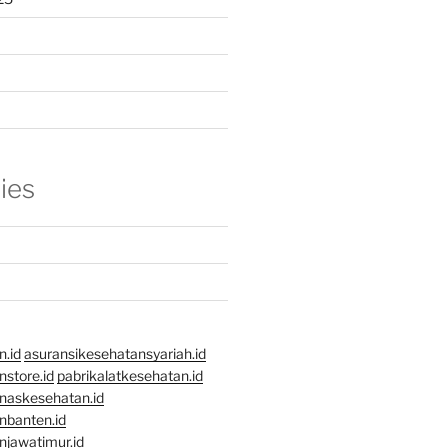
ies
n.id
asuransikesehatansyariah.id
store.id
pabrikalatkesehatan.id
naskesehatan.id
nbanten.id
njawatimur.id