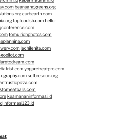
day.com
beansandgreens.org
lutions.org
curbearth.com
ia.org
topfoodish.com
hello-
gconference.com
.com
tomulrichphotos.com
ngplanning.com
ewery.com
lachilenita.com
egopilot.com
daretodream.com
iatrist.com
yogaretreatpro.com
otography.com
sctbrescue.org
antrusticpizza.com
lstomeatballs.com
org
keamananinformasi.id
id
informasi123.id
osat