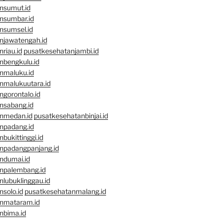
nsumut.id
nsumbar.id
nsumsel.id
njawatengah.id
riau.id
pusatkesehatanjambi.id
nbengkulu.id
nmaluku.id
nmalukuutara.id
gorontalo.id
nsabang.id
nmedan.id
pusatkesehatanbinjai.id
npadang.id
bukittinggi.id
npadangpanjang.id
ndumai.id
npalembang.id
lubuklinggau.id
solo.id
pusatkesehatanmalang.id
nmataram.id
nbima.id