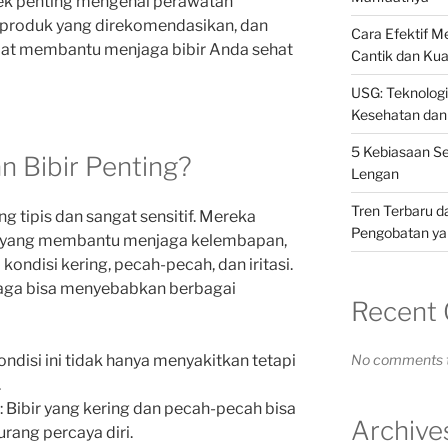
k penting mengenai perawatan
s, produk yang direkomendasikan, dan
Cara Efektif 
apat membantu menjaga bibir Anda sehat
Cantik dan Kua
USG: Teknolog
Kesehatan dan
5 Kebiasaan S
 Bibir Penting?
Lengan
Tren Terbaru d
yang tipis dan sangat sensitif. Mereka
Pengobatan yan
ak yang membantu menjaga kelembapan,
kondisi kering, pecah-pecah, dan iritasi.
rjaga bisa menyebabkan berbagai
Recent
Kondisi ini tidak hanya menyakitkan tetapi
No comments t
.
: Bibir yang kering dan pecah-pecah bisa
Archive
ang percaya diri.