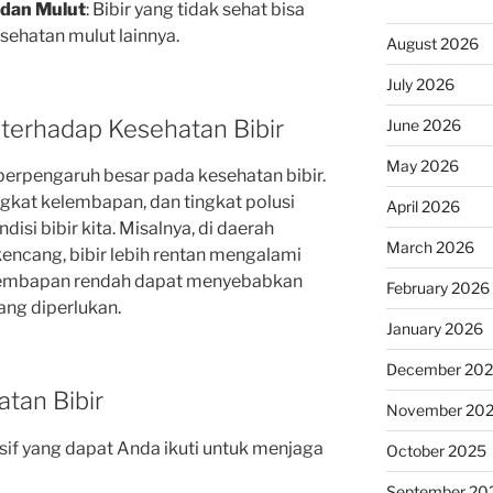
 dan Mulut
: Bibir yang tidak sehat bisa
sehatan mulut lainnya.
August 2026
July 2026
terhadap Kesehatan Bibir
June 2026
May 2026
berpengaruh besar pada kesehatan bibir.
ingkat kelembapan, dan tingkat polusi
April 2026
isi bibir kita. Misalnya, di daerah
March 2026
kencang, bibir lebih rentan mengalami
elembapan rendah dapat menyebabkan
February 2026
ang diperlukan.
January 2026
December 20
tan Bibir
November 20
sif yang dapat Anda ikuti untuk menjaga
October 2025
September 20