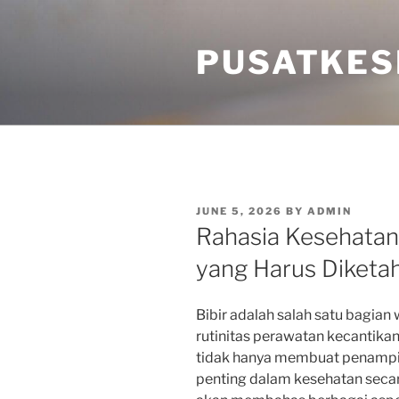
Skip
to
PUSATKES
content
POSTED
JUNE 5, 2026
BY
ADMIN
ON
Rahasia Kesehatan 
yang Harus Diketa
Bibir adalah salah satu bagian
rutinitas perawatan kecantikan
tidak hanya membuat penampila
penting dalam kesehatan secara 