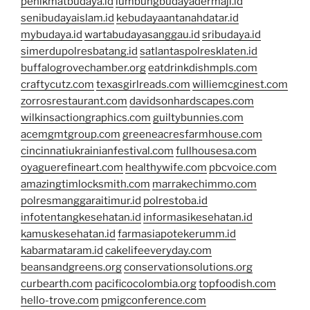
penikmatbudaya.id
lumbungbudayadermaji.id
senibudayaislam.id
kebudayaantanahdatar.id
mybudaya.id
wartabudayasanggau.id
sribudaya.id
simerdupolresbatang.id
satlantaspolresklaten.id
buffalogrovechamber.org
eatdrinkdishmpls.com
craftycutz.com
texasgirlreads.com
williemcginest.com
zorrosrestaurant.com
davidsonhardscapes.com
wilkinsactiongraphics.com
guiltybunnies.com
acemgmtgroup.com
greeneacresfarmhouse.com
cincinnatiukrainianfestival.com
fullhousesa.com
oyaguerefineart.com
healthywife.com
pbcvoice.com
amazingtimlocksmith.com
marrakechimmo.com
polresmanggaraitimur.id
polrestoba.id
infotentangkesehatan.id
informasikesehatan.id
kamuskesehatan.id
farmasiapotekerumm.id
kabarmataram.id
cakelifeeveryday.com
beansandgreens.org
conservationsolutions.org
curbearth.com
pacificocolombia.org
topfoodish.com
hello-trove.com
pmigconference.com