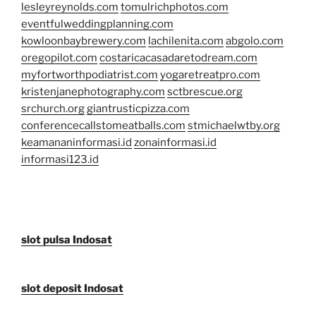
lesleyreynolds.com
tomulrichphotos.com
eventfulweddingplanning.com
kowloonbaybrewery.com
lachilenita.com
abgolo.com
oregopilot.com
costaricacasadaretodream.com
myfortworthpodiatrist.com
yogaretreatpro.com
kristenjanephotography.com
sctbrescue.org
srchurch.org
giantrusticpizza.com
conferencecallstomeatballs.com
stmichaelwtby.org
keamananinformasi.id
zonainformasi.id
informasi123.id
slot pulsa Indosat
slot deposit Indosat