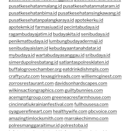
pusatkesehatanmalang.id
pusatkesehatanmataram.id
pusatkesehatanbima.id
pusatkesehatansingkawang.id
pusatkesehatanpalangkaraya.id
apotekerku.id
apotekmk.id
farmasiuad.id
pecintabudaya.id
ragambudayajatim.id
budayakita.id
senibudaya.id
penikmatbudaya.id
lumbungbudayadermaji.id
senibudayaislam.id
kebudayaantanahdatar.id
mybudaya.id
wartabudayasanggau.id
sribudaya.id
simerdupolresbatang.id
satlantaspolresklaten.id
buffalogrovechamber.org
eatdrinkdishmpls.com
craftycutz.com
texasgirlreads.com
williemcginest.com
zorrosrestaurant.com
davidsonhardscapes.com
wilkinsactiongraphics.com
guiltybunnies.com
acemgmtgroup.com
greeneacresfarmhouse.com
cincinnatiukrainianfestival.com
fullhousesa.com
oyaguerefineart.com
healthywife.com
pbcvoice.com
amazingtimlocksmith.com
marrakechimmo.com
polresmanggaraitimur.id
polrestoba.id