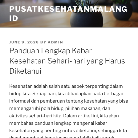
Skip
PUSATKESEHATANMALANG
to
ID
content
POSTED
JUNE 9, 2026
BY
ADMIN
ON
Panduan Lengkap Kabar
Kesehatan Sehari-hari yang Harus
Diketahui
Kesehatan adalah salah satu aspek terpenting dalam
hidup kita. Setiap hari, kita dihadapkan pada berbagai
informasi dan pembaruan tentang kesehatan yang bisa
memengaruhi pola hidup, pilihan makanan, dan
aktivitas sehari-hari kita. Dalam artikel ini, kita akan
membahas panduan lengkap mengenai kabar
kesehatan yang penting untuk diketahui, sehingga kita