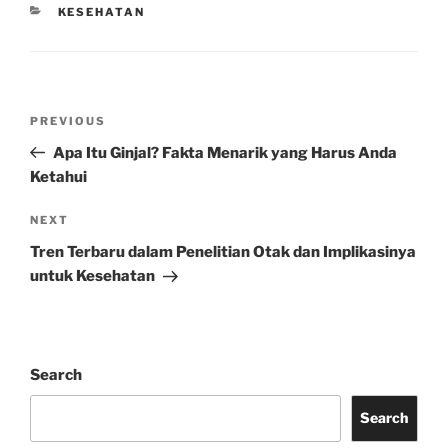
CATEGORIES
KESEHATAN
Post
Previous
PREVIOUS
navigation
Post
Apa Itu Ginjal? Fakta Menarik yang Harus Anda
Ketahui
Next
NEXT
Post
Tren Terbaru dalam Penelitian Otak dan Implikasinya
untuk Kesehatan
Search
Search