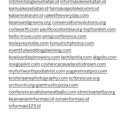
infotentangkesehatan.id
informasikesehatan.id
kamuskesehatan.id
farmasiapotekerumm.id
kabarmataram.id
cakelifeeveryday.com
beansandgreens.org
conservationsolutions.org
curbearth.com
pacificocolombia.org
topfoodish.com
hello-trove.com
pmigconference.com
lesleyreynolds.com
tomulrichphotos.com
eventfulweddingplanning.com
kowloonbaybrewery.com
lachilenita.com
abgolo.com
oregopilot.com
costaricacasadaretodream.com
myfortworthpodiatrist.com
yogaretreatpro.com
kristenjanephotography.com
sctbrescue.org
srchurch.org
giantrusticpizza.com
conferencecallstomeatballs.com
stmichaelwtby.org
keamananinformasi.id
zonainformasi.id
informasi123.id