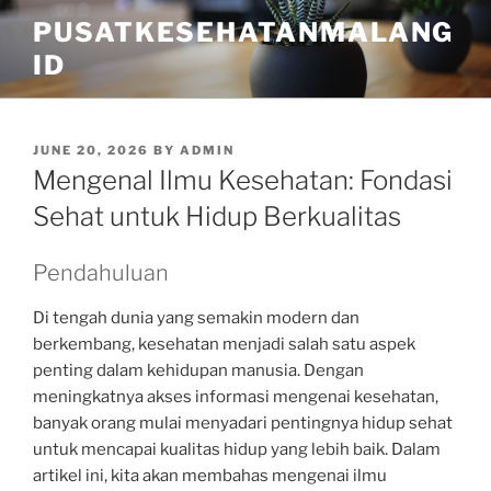
Skip
PUSATKESEHATANMALANG
to
ID
content
POSTED
JUNE 20, 2026
BY
ADMIN
ON
Mengenal Ilmu Kesehatan: Fondasi
Sehat untuk Hidup Berkualitas
Pendahuluan
Di tengah dunia yang semakin modern dan
berkembang, kesehatan menjadi salah satu aspek
penting dalam kehidupan manusia. Dengan
meningkatnya akses informasi mengenai kesehatan,
banyak orang mulai menyadari pentingnya hidup sehat
untuk mencapai kualitas hidup yang lebih baik. Dalam
artikel ini, kita akan membahas mengenai ilmu