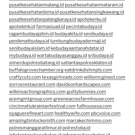
pusatkesehatanmalang.id
pusatkesehatanmataram.id
pusatkesehatanbima.id
pusatkesehatansingkawang.id
pusatkesehatanpalangkaraya.id
apotekerku.id
apotekmk.id
farmasiuad.id
pecintabudaya.id
ragambudayajatim.id
budayakita.id
senibudaya.id
penikmatbudaya.id
lumbungbudayadermaji.id
senibudayaislam.id
kebudayaantanahdatar.id
mybudaya.id
wartabudayasanggau.id
sribudaya.id
simerdupolresbatang.id
satlantaspolresklaten.id
buffalogrovechamber.org
eatdrinkdishmpls.com
craftycutz.com
texasgirlreads.com
williemcginest.com
zorrosrestaurant.com
davidsonhardscapes.com
wilkinsactiongraphics.com
guiltybunnies.com
acemgmtgroup.com
greeneacresfarmhouse.com
cincinnatiukrainianfestival.com
fullhousesa.com
oyaguerefineart.com
healthywife.com
pbcvoice.com
amazingtimlocksmith.com
marrakechimmo.com
polresmanggaraitimur.id
polrestoba.id
infotentangkesehatan.id
informasikesehatan.id