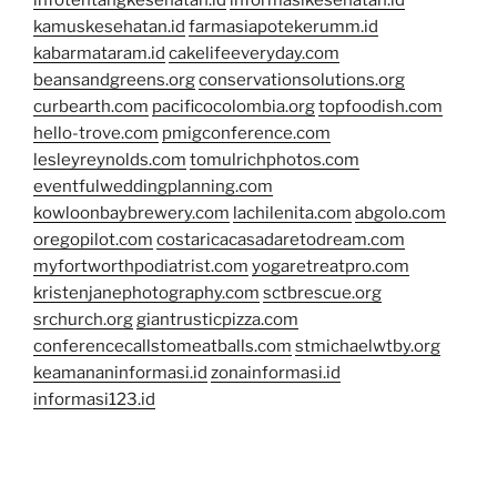
kamuskesehatan.id
farmasiapotekerumm.id
kabarmataram.id
cakelifeeveryday.com
beansandgreens.org
conservationsolutions.org
curbearth.com
pacificocolombia.org
topfoodish.com
hello-trove.com
pmigconference.com
lesleyreynolds.com
tomulrichphotos.com
eventfulweddingplanning.com
kowloonbaybrewery.com
lachilenita.com
abgolo.com
oregopilot.com
costaricacasadaretodream.com
myfortworthpodiatrist.com
yogaretreatpro.com
kristenjanephotography.com
sctbrescue.org
srchurch.org
giantrusticpizza.com
conferencecallstomeatballs.com
stmichaelwtby.org
keamananinformasi.id
zonainformasi.id
informasi123.id