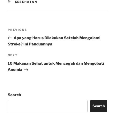
CATEGORIES
KESEHATAN
Post
Previous
PREVIOUS
navigation
Post
Apa yang Harus Dilakukan Setelah Mengalami
Stroke? Ini Panduannya
Next
NEXT
Post
10 Makanan Sehat untuk Mencegah dan Mengobati
Anemia
Search
Search