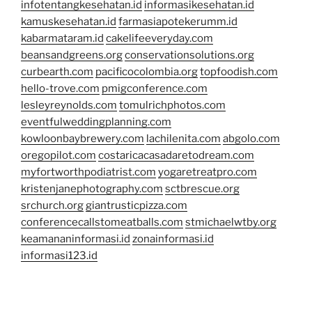
infotentangkesehatan.id
informasikesehatan.id
kamuskesehatan.id
farmasiapotekerumm.id
kabarmataram.id
cakelifeeveryday.com
beansandgreens.org
conservationsolutions.org
curbearth.com
pacificocolombia.org
topfoodish.com
hello-trove.com
pmigconference.com
lesleyreynolds.com
tomulrichphotos.com
eventfulweddingplanning.com
kowloonbaybrewery.com
lachilenita.com
abgolo.com
oregopilot.com
costaricacasadaretodream.com
myfortworthpodiatrist.com
yogaretreatpro.com
kristenjanephotography.com
sctbrescue.org
srchurch.org
giantrusticpizza.com
conferencecallstomeatballs.com
stmichaelwtby.org
keamananinformasi.id
zonainformasi.id
informasi123.id