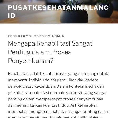
Skip
PUSATKESEHATANMALANG
to
ID
content
POSTED
FEBRUARY 2, 2026
BY
ADMIN
ON
Mengapa Rehabilitasi Sangat
Penting dalam Proses
Penyembuhan?
Rehabilitasi adalah suatu proses yang dirancang untuk
membantu individu dalam pemulihan dari cedera,
penyakit, atau kecanduan. Dalam konteks medis dan
psikologis, rehabilitasi memainkan peran yang sangat
penting dalam mempercepat proses penyembuhan
dan meningkatkan kualitas hidup. Artikel ini akan
membahas mengapa rehabilitasi sangat penting dalam