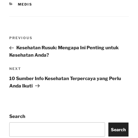
CATEGORIES
MEDIS
Post
Previous
PREVIOUS
navigation
Post
Kesehatan Rusuk: Mengapa Ini Penting untuk
Kesehatan Anda?
Next
NEXT
Post
10 Sumber Info Kesehatan Terpercaya yang Perlu
Anda Ikuti
Search
Search