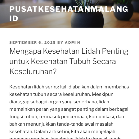
Skip
PUSATKESEHATANMALANG
to
ID
content
POSTED
SEPTEMBER 6, 2025
BY
ADMIN
ON
Mengapa Kesehatan Lidah Penting
untuk Kesehatan Tubuh Secara
Keseluruhan?
Kesehatan lidah sering kali diabaikan dalam membahas
kesehatan tubuh secara keseluruhan. Meskipun
dianggap sebagai organ yang sederhana, lidah
memainkan peran yang sangat penting dalam berbagai
fungsi tubuh, termasuk pencernaan, komunikasi, dan
bahkan menunjukkan tanda-tanda awal masalah
kesehatan. Dalam artikel ini, kita akan menjelajahi