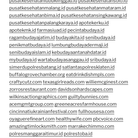
pusatkesehatanlubuklinggau.id
pusatkesehatansolo.id
pusatkesehatanmalang.id
pusatkesehatanmataram.id
pusatkesehatanbima.id
pusatkesehatansingkawang.id
pusatkesehatanpalangkaraya.id
apotekerku.id
apotekmk.id
farmasiuad.id
pecintabudaya.id
ragambudayajatim.id
budayakita.id
senibudaya.id
penikmatbudaya.id
lumbungbudayadermaji.id
senibudayaislam.id
kebudayaantanahdatar.id
mybudaya.id
wartabudayasanggau.id
sribudaya.id
simerdupolresbatang.id
satlantaspolresklaten.id
buffalogrovechamber.org
eatdrinkdishmpls.com
craftycutz.com
texasgirlreads.com
williemcginest.com
zorrosrestaurant.com
davidsonhardscapes.com
wilkinsactiongraphics.com
guiltybunnies.com
acemgmtgroup.com
greeneacresfarmhouse.com
cincinnatiukrainianfestival.com
fullhousesa.com
oyaguerefineart.com
healthywife.com
pbcvoice.com
amazingtimlocksmith.com
marrakechimmo.com
polresmanggaraitimur.id
polrestoba.id