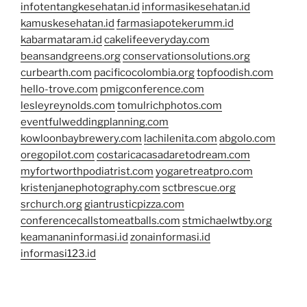
infotentangkesehatan.id
informasikesehatan.id
kamuskesehatan.id
farmasiapotekerumm.id
kabarmataram.id
cakelifeeveryday.com
beansandgreens.org
conservationsolutions.org
curbearth.com
pacificocolombia.org
topfoodish.com
hello-trove.com
pmigconference.com
lesleyreynolds.com
tomulrichphotos.com
eventfulweddingplanning.com
kowloonbaybrewery.com
lachilenita.com
abgolo.com
oregopilot.com
costaricacasadaretodream.com
myfortworthpodiatrist.com
yogaretreatpro.com
kristenjanephotography.com
sctbrescue.org
srchurch.org
giantrusticpizza.com
conferencecallstomeatballs.com
stmichaelwtby.org
keamananinformasi.id
zonainformasi.id
informasi123.id