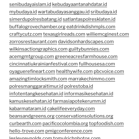
senibudayaislam.id
kebudayaantanahdatar.id
mybudaya.id
wartabudayasanggau.id
sribudaya.id
simerdupolresbatang.id
satlantaspolresklaten.id
buffalogrovechamber.org
eatdrinkdishmpls.com
craftycutz.com
texasgirlreads.com
williemcginest.com
zorrosrestaurant.com
davidsonhardscapes.com
wilkinsactiongraphics.com
guiltybunnies.com
acemgmtgroup.com
greeneacresfarmhouse.com
cincinnatiukrainianfestival.com
fullhousesa.com
oyaguerefineart.com
healthywife.com
pbcvoice.com
amazingtimlocksmith.com
marrakechimmo.com
polresmanggaraitimur.id
polrestoba.id
infotentangkesehatan.id
informasikesehatan.id
kamuskesehatan.id
farmasiapotekerumm.id
kabarmataram.id
cakelifeeveryday.com
beansandgreens.org
conservationsolutions.org
curbearth.com
pacificocolombia.org
topfoodish.com
hello-trove.com
pmigconference.com
lesleyreynolds.com
tomulrichphotos.com