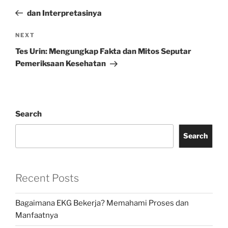
navigation
Post
dan Interpretasinya
Next
NEXT
Post
Tes Urin: Mengungkap Fakta dan Mitos Seputar
Pemeriksaan Kesehatan
Search
Search
Recent Posts
Bagaimana EKG Bekerja? Memahami Proses dan
Manfaatnya