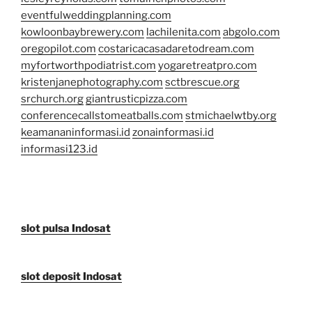
eventfulweddingplanning.com
kowloonbaybrewery.com
lachilenita.com
abgolo.com
oregopilot.com
costaricacasadaretodream.com
myfortworthpodiatrist.com
yogaretreatpro.com
kristenjanephotography.com
sctbrescue.org
srchurch.org
giantrusticpizza.com
conferencecallstomeatballs.com
stmichaelwtby.org
keamananinformasi.id
zonainformasi.id
informasi123.id
slot pulsa Indosat
slot deposit Indosat