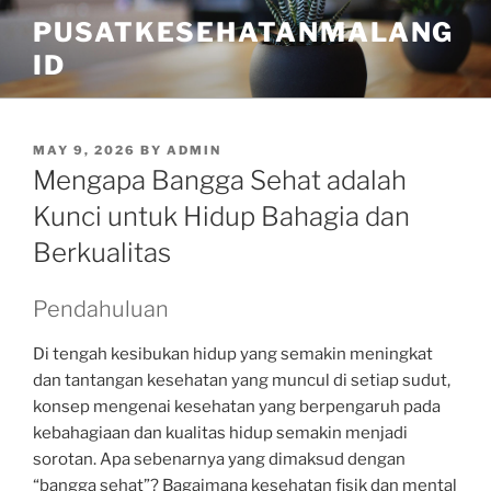
Skip
PUSATKESEHATANMALANG
to
ID
content
POSTED
MAY 9, 2026
BY
ADMIN
ON
Mengapa Bangga Sehat adalah
Kunci untuk Hidup Bahagia dan
Berkualitas
Pendahuluan
Di tengah kesibukan hidup yang semakin meningkat
dan tantangan kesehatan yang muncul di setiap sudut,
konsep mengenai kesehatan yang berpengaruh pada
kebahagiaan dan kualitas hidup semakin menjadi
sorotan. Apa sebenarnya yang dimaksud dengan
“bangga sehat”? Bagaimana kesehatan fisik dan mental