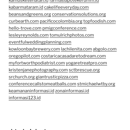
kamuskesehatan.id
farmasiapotekerumm.id
kabarmataram.id
cakelifeeveryday.com
beansandgreens.org
conservationsolutions.org
curbearth.com
pacificocolombia.org
topfoodish.com
hello-trove.com
pmigconference.com
lesleyreynolds.com
tomulrichphotos.com
eventfulweddingplanning.com
kowloonbaybrewery.com
lachilenita.com
abgolo.com
oregopilot.com
costaricacasadaretodream.com
myfortworthpodiatrist.com
yogaretreatpro.com
kristenjanephotography.com
sctbrescue.org
srchurch.org
giantrusticpizza.com
conferencecallstomeatballs.com
stmichaelwtby.org
keamananinformasi.id
zonainformasi.id
informasi123.id