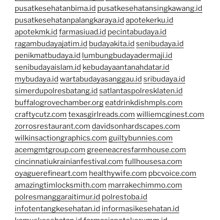
pusatkesehatanbima.id
pusatkesehatansingkawang.id
pusatkesehatanpalangkaraya.id
apotekerku.id
apotekmk.id
farmasiuad.id
pecintabudaya.id
ragambudayajatim.id
budayakita.id
senibudaya.id
penikmatbudaya.id
lumbungbudayadermaji.id
senibudayaislam.id
kebudayaantanahdatar.id
mybudaya.id
wartabudayasanggau.id
sribudaya.id
simerdupolresbatang.id
satlantaspolresklaten.id
buffalogrovechamber.org
eatdrinkdishmpls.com
craftycutz.com
texasgirlreads.com
williemcginest.com
zorrosrestaurant.com
davidsonhardscapes.com
wilkinsactiongraphics.com
guiltybunnies.com
acemgmtgroup.com
greeneacresfarmhouse.com
cincinnatiukrainianfestival.com
fullhousesa.com
oyaguerefineart.com
healthywife.com
pbcvoice.com
amazingtimlocksmith.com
marrakechimmo.com
polresmanggaraitimur.id
polrestoba.id
infotentangkesehatan.id
informasikesehatan.id