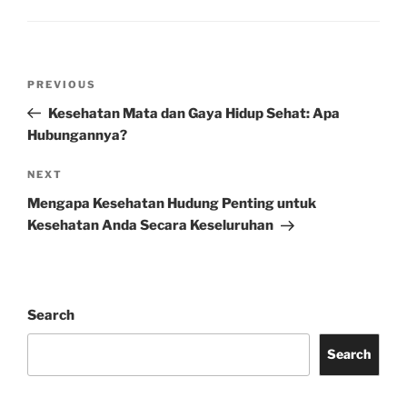
Post
Previous
PREVIOUS
navigation
Post
Kesehatan Mata dan Gaya Hidup Sehat: Apa
Hubungannya?
Next
NEXT
Post
Mengapa Kesehatan Hudung Penting untuk
Kesehatan Anda Secara Keseluruhan
Search
Search