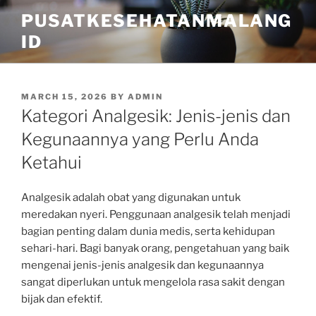
Skip
PUSATKESEHATANMALANG
to
ID
content
POSTED
MARCH 15, 2026
BY
ADMIN
ON
Kategori Analgesik: Jenis-jenis dan
Kegunaannya yang Perlu Anda
Ketahui
Analgesik adalah obat yang digunakan untuk
meredakan nyeri. Penggunaan analgesik telah menjadi
bagian penting dalam dunia medis, serta kehidupan
sehari-hari. Bagi banyak orang, pengetahuan yang baik
mengenai jenis-jenis analgesik dan kegunaannya
sangat diperlukan untuk mengelola rasa sakit dengan
bijak dan efektif.