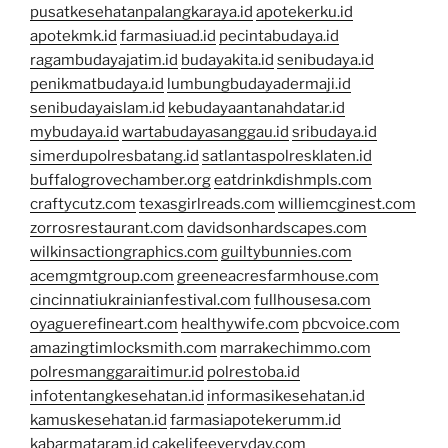
pusatkesehatanpalangkaraya.id
apotekerku.id
apotekmk.id
farmasiuad.id
pecintabudaya.id
ragambudayajatim.id
budayakita.id
senibudaya.id
penikmatbudaya.id
lumbungbudayadermaji.id
senibudayaislam.id
kebudayaantanahdatar.id
mybudaya.id
wartabudayasanggau.id
sribudaya.id
simerdupolresbatang.id
satlantaspolresklaten.id
buffalogrovechamber.org
eatdrinkdishmpls.com
craftycutz.com
texasgirlreads.com
williemcginest.com
zorrosrestaurant.com
davidsonhardscapes.com
wilkinsactiongraphics.com
guiltybunnies.com
acemgmtgroup.com
greeneacresfarmhouse.com
cincinnatiukrainianfestival.com
fullhousesa.com
oyaguerefineart.com
healthywife.com
pbcvoice.com
amazingtimlocksmith.com
marrakechimmo.com
polresmanggaraitimur.id
polrestoba.id
infotentangkesehatan.id
informasikesehatan.id
kamuskesehatan.id
farmasiapotekerumm.id
kabarmataram.id
cakelifeeveryday.com