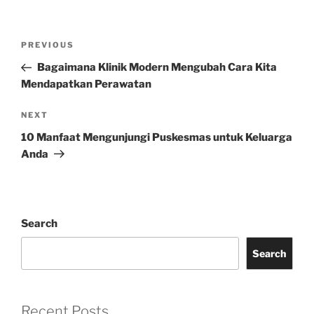
Post
Previous
PREVIOUS
navigation
Post
Bagaimana Klinik Modern Mengubah Cara Kita
Mendapatkan Perawatan
Next
NEXT
Post
10 Manfaat Mengunjungi Puskesmas untuk Keluarga
Anda
Search
Search
Recent Posts