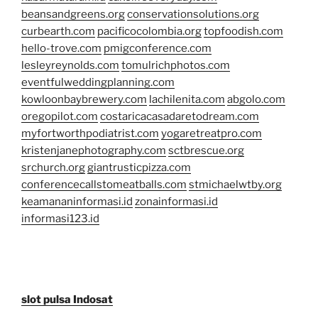
beansandgreens.org
conservationsolutions.org
curbearth.com
pacificocolombia.org
topfoodish.com
hello-trove.com
pmigconference.com
lesleyreynolds.com
tomulrichphotos.com
eventfulweddingplanning.com
kowloonbaybrewery.com
lachilenita.com
abgolo.com
oregopilot.com
costaricacasadaretodream.com
myfortworthpodiatrist.com
yogaretreatpro.com
kristenjanephotography.com
sctbrescue.org
srchurch.org
giantrusticpizza.com
conferencecallstomeatballs.com
stmichaelwtby.org
keamananinformasi.id
zonainformasi.id
informasi123.id
slot pulsa Indosat