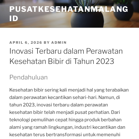
Skip
PUSATKESEHATANMALANG
to
ID
content
POSTED
APRIL 6, 2026
BY
ADMIN
ON
Inovasi Terbaru dalam Perawatan
Kesehatan Bibir di Tahun 2023
Pendahuluan
Kesehatan bibir sering kali menjadi hal yang terabaikan
dalam perawatan kecantikan sehari-hari. Namun, di
tahun 2023, inovasi terbaru dalam perawatan
kesehatan bibir telah menjadi pusat perhatian. Dari
teknologi pemulihan cepat hingga produk berbahan
alami yang ramah lingkungan, industri kecantikan dan
kesehatan terus bertransformasi untuk memenuhi