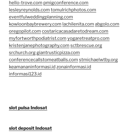
hello-trove.com
pmigconference.com
lesleyreynolds.com
tomulrichphotos.com
eventfulweddingplanning.com
kowloonbaybrewery.com
lachilenita.com
abgolo.com
oregopilot.com
costaricacasadaretodream.com
myfortworthpodiatrist.com
yogaretreatpro.com
kristenjanephotography.com
sctbrescue.org
srchurch.org
giantrusticpizza.com
conferencecallstomeatballs.com
stmichaelwtby.org
keamananinformasi.id
zonainformasi.id
informasi123.id
slot pulsa Indosat
slot deposit Indosat