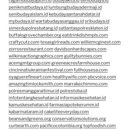
ragambudayajatim.id
budayakita.id
senibudaya.id
penikmatbudaya.id
lumbungbudayadermaji.id
senibudayaislam.id
kebudayaantanahdatar.id
mybudaya.id
wartabudayasanggau.id
sribudaya.id
simerdupolresbatang.id
satlantaspolresklaten.id
buffalogrovechamber.org
eatdrinkdishmpls.com
craftycutz.com
texasgirlreads.com
williemcginest.com
zorrosrestaurant.com
davidsonhardscapes.com
wilkinsactiongraphics.com
guiltybunnies.com
acemgmtgroup.com
greeneacresfarmhouse.com
cincinnatiukrainianfestival.com
fullhousesa.com
oyaguerefineart.com
healthywife.com
pbcvoice.com
amazingtimlocksmith.com
marrakechimmo.com
polresmanggaraitimur.id
polrestoba.id
infotentangkesehatan.id
informasikesehatan.id
kamuskesehatan.id
farmasiapotekerumm.id
kabarmataram.id
cakelifeeveryday.com
beansandgreens.org
conservationsolutions.org
curbearth.com
pacificocolombia.org
topfoodish.com