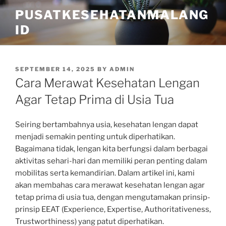
Skip
PUSATKESEHATANMALANG
to
ID
content
POSTED
SEPTEMBER 14, 2025
BY
ADMIN
ON
Cara Merawat Kesehatan Lengan
Agar Tetap Prima di Usia Tua
Seiring bertambahnya usia, kesehatan lengan dapat
menjadi semakin penting untuk diperhatikan.
Bagaimana tidak, lengan kita berfungsi dalam berbagai
aktivitas sehari-hari dan memiliki peran penting dalam
mobilitas serta kemandirian. Dalam artikel ini, kami
akan membahas cara merawat kesehatan lengan agar
tetap prima di usia tua, dengan mengutamakan prinsip-
prinsip EEAT (Experience, Expertise, Authoritativeness,
Trustworthiness) yang patut diperhatikan.