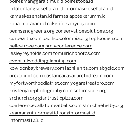
polresmanggaraitimur.id
polrestoba.id
infotentangkesehatan.id
informasikesehatan.id
kamuskesehatan.id
farmasiapotekerumm.id
kabarmataram.id
cakelifeeveryday.com
beansandgreens.org
conservationsolutions.org
curbearth.com
pacificocolombia.org
topfoodish.com
hello-trove.com
pmigconference.com
lesleyreynolds.com
tomulrichphotos.com
eventfulweddingplanning.com
kowloonbaybrewery.com
lachilenita.com
abgolo.com
oregopilot.com
costaricacasadaretodream.com
myfortworthpodiatrist.com
yogaretreatpro.com
kristenjanephotography.com
sctbrescue.org
srchurch.org
giantrusticpizza.com
conferencecallstomeatballs.com
stmichaelwtby.org
keamananinformasi.id
zonainformasi.id
informasi123.id