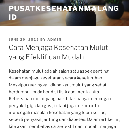
Skip
PUSATKESEHATANMALANG
to
ID
content
POSTED
JUNE 20, 2025
BY
ADMIN
ON
Cara Menjaga Kesehatan Mulut
yang Efektif dan Mudah
Kesehatan mulut adalah salah satu aspek penting
dalam menjaga kesehatan secara keseluruhan.
Meskipun seringkali diabaikan, mulut yang sehat
berdampak pada kondisi fisik dan mental kita.
Kebersihan mulut yang baik tidak hanya mencegah
penyakit gigi dan gusi, tetapi juga membantu
mencegah masalah kesehatan yang lebih serius,
seperti penyakit jantung dan diabetes. Dalam artikel ini,
kita akan membahas cara efektif dan mudah menjaga