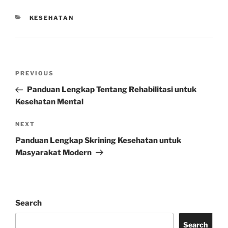
CATEGORIES
KESEHATAN
Post
Previous
PREVIOUS
navigation
Post
Panduan Lengkap Tentang Rehabilitasi untuk
Kesehatan Mental
Next
NEXT
Post
Panduan Lengkap Skrining Kesehatan untuk
Masyarakat Modern
Search
Search