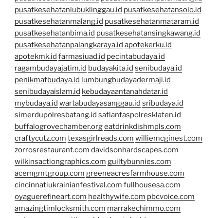
pusatkesehatanlubuklinggau.id
pusatkesehatansolo.id
pusatkesehatanmalang.id
pusatkesehatanmataram.id
pusatkesehatanbima.id
pusatkesehatansingkawang.id
pusatkesehatanpalangkaraya.id
apotekerku.id
apotekmk.id
farmasiuad.id
pecintabudaya.id
ragambudayajatim.id
budayakita.id
senibudaya.id
penikmatbudaya.id
lumbungbudayadermaji.id
senibudayaislam.id
kebudayaantanahdatar.id
mybudaya.id
wartabudayasanggau.id
sribudaya.id
simerdupolresbatang.id
satlantaspolresklaten.id
buffalogrovechamber.org
eatdrinkdishmpls.com
craftycutz.com
texasgirlreads.com
williemcginest.com
zorrosrestaurant.com
davidsonhardscapes.com
wilkinsactiongraphics.com
guiltybunnies.com
acemgmtgroup.com
greeneacresfarmhouse.com
cincinnatiukrainianfestival.com
fullhousesa.com
oyaguerefineart.com
healthywife.com
pbcvoice.com
amazingtimlocksmith.com
marrakechimmo.com