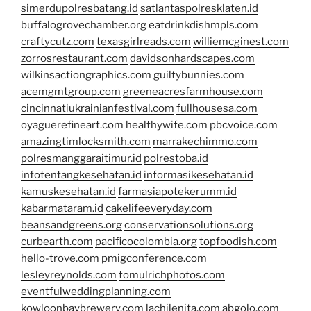
simerdupolresbatang.id
satlantaspolresklaten.id
buffalogrovechamber.org
eatdrinkdishmpls.com
craftycutz.com
texasgirlreads.com
williemcginest.com
zorrosrestaurant.com
davidsonhardscapes.com
wilkinsactiongraphics.com
guiltybunnies.com
acemgmtgroup.com
greeneacresfarmhouse.com
cincinnatiukrainianfestival.com
fullhousesa.com
oyaguerefineart.com
healthywife.com
pbcvoice.com
amazingtimlocksmith.com
marrakechimmo.com
polresmanggaraitimur.id
polrestoba.id
infotentangkesehatan.id
informasikesehatan.id
kamuskesehatan.id
farmasiapotekerumm.id
kabarmataram.id
cakelifeeveryday.com
beansandgreens.org
conservationsolutions.org
curbearth.com
pacificocolombia.org
topfoodish.com
hello-trove.com
pmigconference.com
lesleyreynolds.com
tomulrichphotos.com
eventfulweddingplanning.com
kowloonbaybrewery.com
lachilenita.com
abgolo.com