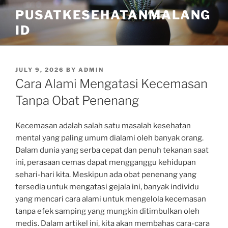
Skip
PUSATKESEHATANMALANG
to
ID
content
POSTED
JULY 9, 2026
BY
ADMIN
ON
Cara Alami Mengatasi Kecemasan
Tanpa Obat Penenang
Kecemasan adalah salah satu masalah kesehatan
mental yang paling umum dialami oleh banyak orang.
Dalam dunia yang serba cepat dan penuh tekanan saat
ini, perasaan cemas dapat mengganggu kehidupan
sehari-hari kita. Meskipun ada obat penenang yang
tersedia untuk mengatasi gejala ini, banyak individu
yang mencari cara alami untuk mengelola kecemasan
tanpa efek samping yang mungkin ditimbulkan oleh
medis. Dalam artikel ini, kita akan membahas cara-cara