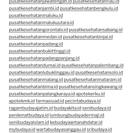
pusatkesehatanjawatengah.id
pusatkesehatanriau.id
pusatkesehatanjambi.id
pusatkesehatanbengkulu.id
pusatkesehatanmaluku.id
pusatkesehatanmalukuutara.id
pusatkesehatangorontalo.id
pusatkesehatansabang.id
pusatkesehatanmedan.id
pusatkesehatanbinjai.id
pusatkesehatanpadang.id
pusatkesehatanbukittinggi.id
pusatkesehatanpadangpanjang.id
pusatkesehatandumai.id
pusatkesehatanpalembang.id
pusatkesehatanlubuklinggau.id
pusatkesehatansolo.id
pusatkesehatanmalang.id
pusatkesehatanmataram.id
pusatkesehatanbima.id
pusatkesehatansingkawang.id
pusatkesehatanpalangkaraya.id
apotekerku.id
apotekmk.id
farmasiuad.id
pecintabudaya.id
ragambudayajatim.id
budayakita.id
senibudaya.id
penikmatbudaya.id
lumbungbudayadermaji.id
senibudayaislam.id
kebudayaantanahdatar.id
mybudaya.id
wartabudayasanggau.id
sribudaya.id