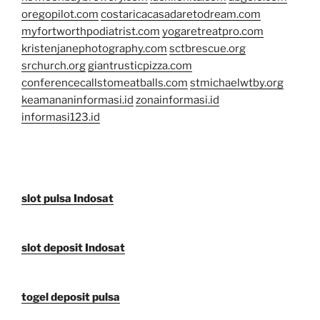
oregopilot.com
costaricacasadaretodream.com
myfortworthpodiatrist.com
yogaretreatpro.com
kristenjanephotography.com
sctbrescue.org
srchurch.org
giantrusticpizza.com
conferencecallstomeatballs.com
stmichaelwtby.org
keamananinformasi.id
zonainformasi.id
informasi123.id
slot pulsa Indosat
slot deposit Indosat
togel deposit pulsa