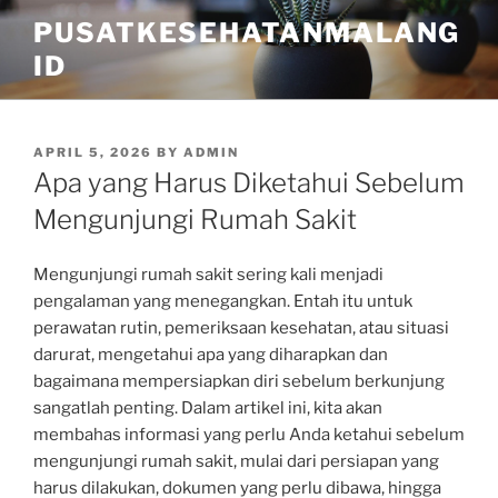
Skip
PUSATKESEHATANMALANG
to
ID
content
POSTED
APRIL 5, 2026
BY
ADMIN
ON
Apa yang Harus Diketahui Sebelum
Mengunjungi Rumah Sakit
Mengunjungi rumah sakit sering kali menjadi
pengalaman yang menegangkan. Entah itu untuk
perawatan rutin, pemeriksaan kesehatan, atau situasi
darurat, mengetahui apa yang diharapkan dan
bagaimana mempersiapkan diri sebelum berkunjung
sangatlah penting. Dalam artikel ini, kita akan
membahas informasi yang perlu Anda ketahui sebelum
mengunjungi rumah sakit, mulai dari persiapan yang
harus dilakukan, dokumen yang perlu dibawa, hingga