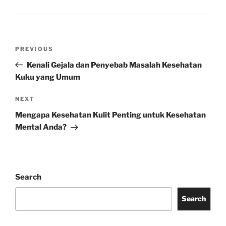
Post
Previous
PREVIOUS
navigation
Post
Kenali Gejala dan Penyebab Masalah Kesehatan
Kuku yang Umum
Next
NEXT
Post
Mengapa Kesehatan Kulit Penting untuk Kesehatan
Mental Anda?
Search
Search