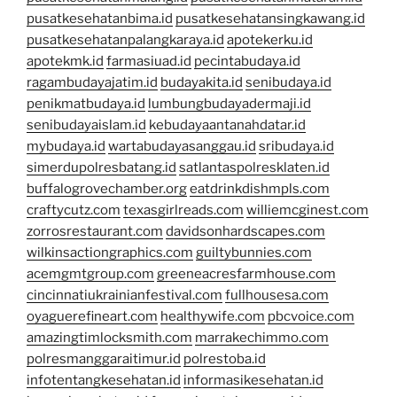
pusatkesehatanbima.id
pusatkesehatansingkawang.id
pusatkesehatanpalangkaraya.id
apotekerku.id
apotekmk.id
farmasiuad.id
pecintabudaya.id
ragambudayajatim.id
budayakita.id
senibudaya.id
penikmatbudaya.id
lumbungbudayadermaji.id
senibudayaislam.id
kebudayaantanahdatar.id
mybudaya.id
wartabudayasanggau.id
sribudaya.id
simerdupolresbatang.id
satlantaspolresklaten.id
buffalogrovechamber.org
eatdrinkdishmpls.com
craftycutz.com
texasgirlreads.com
williemcginest.com
zorrosrestaurant.com
davidsonhardscapes.com
wilkinsactiongraphics.com
guiltybunnies.com
acemgmtgroup.com
greeneacresfarmhouse.com
cincinnatiukrainianfestival.com
fullhousesa.com
oyaguerefineart.com
healthywife.com
pbcvoice.com
amazingtimlocksmith.com
marrakechimmo.com
polresmanggaraitimur.id
polrestoba.id
infotentangkesehatan.id
informasikesehatan.id