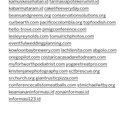
kamuskesehatan.id
farmasiapotekerumm.id
kabarmataram.id
cakelifeeveryday.com
beansandgreens.org
conservationsolutions.org
curbearth.com
pacificocolombia.org
topfoodish.com
hello-trove.com
pmigconference.com
lesleyreynolds.com
tomulrichphotos.com
eventfulweddingplanning.com
kowloonbaybrewery.com
lachilenita.com
abgolo.com
oregopilot.com
costaricacasadaretodream.com
myfortworthpodiatrist.com
yogaretreatpro.com
kristenjanephotography.com
sctbrescue.org
srchurch.org
giantrusticpizza.com
conferencecallstomeatballs.com
stmichaelwtby.org
keamananinformasi.id
zonainformasi.id
informasi123.id