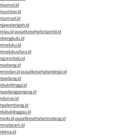
nsumut.id
nsumbar.id
nsumsel.id
njawatengah.id
riau.id
pusatkesehatanjambi.id
nbengkulu.id
nmaluku.id
nmalukuutara.id
gorontalo.id
nsabang.id
nmedan.id
pusatkesehatanbinjai.id
npadang.id
bukittinggi.id
npadangpanjang.id
ndumai.id
npalembang.id
lubuklinggau.id
solo.id
pusatkesehatanmalang.id
nmataram.id
nbima.id