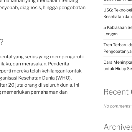
 pemahaman yang mendalam tentang
 penyebab, diagnosis, hingga pengobatan.
USG: Teknolog
Kesehatan dan
5 Kebiasaan S
Lengan
?
Tren Terbaru d
Pengobatan yan
mental yang serius yang mempengaruhi
Cara Meningkat
rilaku, dan merasakan. Penderita
untuk Hidup Se
perti mereka telah kehilangan kontak
ganisasi Kesehatan Dunia (WHO),
r 20 juta orang di seluruh dunia. Ini
Recent
ang memerlukan pemahaman dan
No comments t
Archive