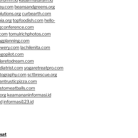
day.com
beansandgreens.org
lutions.org
curbearth.com
ia.org
topfoodish.com
hello-
gconference.com
.com
tomulrichphotos.com
ngplanning.com
ewery.com
lachilenita.com
egopilot.com
daretodream.com
iatrist.com
yogaretreatpro.com
otography.com
sctbrescue.org
antrusticpizza.com
lstomeatballs.com
org
keamananinformasi.id
id
informasi123.id
osat