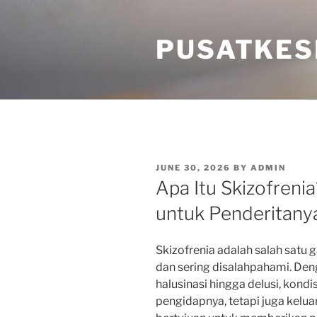
Skip
to
PUSATKES
content
POSTED
JUNE 30, 2026
BY
ADMIN
ON
Apa Itu Skizofren
untuk Penderitany
Skizofrenia adalah salah satu
dan sering disalahpahami. Deng
halusinasi hingga delusi, kond
pengidapnya, tetapi juga keluar