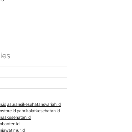
ies
n.id
asuransikesehatansyariah.id
store.id
pabrikalatkesehatan.id
naskesehatan.id
nbanten.id
njawatimur.id