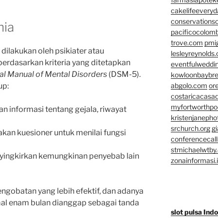
cakelifeevery
conservationso
nia
pacificocolomb
trove.com
pmi
 dilakukan oleh psikiater atau
lesleyreynolds
berdasarkan kriteria yang ditetapkan
eventfulweddi
cal Manual of Mental Disorders
(DSM-5).
kowloonbaybr
up:
abgolo.com
or
costaricacasa
myfortworthpod
n informasi tentang gejala, riwayat
kristenjaneph
srchurch.org
gi
kan kuesioner untuk menilai fungsi
conferencecal
stmichaelwtby.
nyingkirkan kemungkinan penyebab lain
zonainformasi.
engobatan yang lebih efektif, dan adanya
mal enam bulan dianggap sebagai tanda
slot pulsa Ind