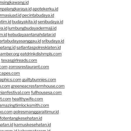
nsingkawang.id
npalangkaraya.id
apotekerku.id
rmasiuad.id
pecintabudaya.id
tim.id
budayakita.id
senibudaya.id
a.id
lumbungbudayadermaji.id
m.id
kebudayaantanahdatar.id
artabudayasanggau.id
sribudaya.id
atang.id
satlantaspolresklaten.id
hamber.org
eatdrinkdishmpls.com
m
texasgirlreads.com
.com
zorrosrestaurant.com
scapes.com
raphics.com
guiltybunnies.com
p.com
greeneacresfarmhouse.com
nianfestival.com
fullhousesa.com
rt.com
healthywife.com
amazingtimlocksmith.com
mo.com
polresmanggaraitimur.id
nfotentangkesehatan.id
atan.id
kamuskesehatan.id
erumm.id
kabarmataram.id