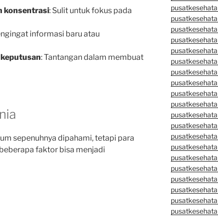
pusatkesehata
n konsentrasi
: Sulit untuk fokus pada
pusatkesehata
pusatkesehata
engingat informasi baru atau
pusatkesehata
pusatkesehatan
 keputusan
: Tantangan dalam membuat
pusatkesehata
pusatkesehata
pusatkesehata
pusatkesehatan
pusatkesehata
nia
pusatkesehata
pusatkesehata
pusatkesehatan
lum sepenuhnya dipahami, tetapi para
pusatkesehata
beberapa faktor bisa menjadi
pusatkesehata
pusatkesehata
pusatkesehatan
pusatkesehatan
pusatkesehata
pusatkesehata