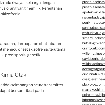
pusatkesehata
 jika ada riwayat keluarga dengan
pusatkesehata
mua orang yang memiliki kerentanan
apotekmk.id
fa
skizofrenia.
ragambudayaja
penikmatbuday
senibudayaisla
mybudaya.id
w
simerdupolresb
buffalogrovec
es, trauma, dan paparan obat-obatan
craftycutz.co
at memicu onset skizofrenia, terutama
williemcginest
ki predisposisi genetik.
davidsonhard
wilkinsactiong
acemgmtgrou
 Kimia Otak
cincinnatiukrai
oyaguerefinea
pbcvoice.com
 ketidakseimbangan neurotransmitter
marrakechim
dapat berkontribusi pada
polrestoba.id
i
informasikeseh
farmasiapotek