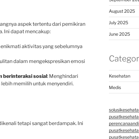
August 2025
July 2025
langnya aspek tertentu dari pemikiran
a. Ini dapat mencakup:
June 2025
 menikmati aktivitas yang sebelumnya
Categor
sulitan dalam mengekspresikan emosi
berinteraksi sosial
: Menghindari
Kesehatan
n lebih memilih untuk menyendiri.
Medis
solusikesehata
pusatkesehatan
t dikenali tetapi sangat berdampak. Ini
perencanaandi
pusatkesehata
pusatkesehata