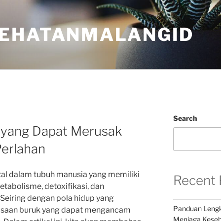
EHATANMALANGID
Search
 yang Dapat Merusak
Perlahan
ital dalam tubuh manusia yang memiliki
Recent 
tabolisme, detoxifikasi, dan
 Seiring dengan pola hidup yang
Panduan Lengk
asaan buruk yang dapat mengancam
Menjaga Keseh