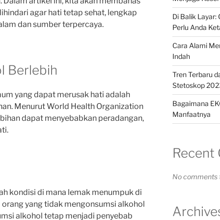
. Dalam artikel ini, kita akan membahas
hindari agar hati tetap sehat, lengkap
Di Balik Layar:
lam dan sumber terpercaya.
Perlu Anda Ket
Cara Alami Men
Indah
l Berlebih
Tren Terbaru d
Stetoskop 202
mum yang dapat merusak hati adalah
Bagaimana EK
han. Menurut World Health Organization
Manfaatnya
ebihan dapat menyebabkan peradangan,
ti.
Recent
No comments t
dalah kondisi di mana lemak menumpuk di
pada orang yang tidak mengonsumsi alkohol
Archive
sumsi alkohol tetap menjadi penyebab