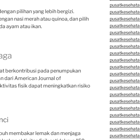
pusatkesehata
engan pilihan yang lebih bergizi.
pusatkesehata
engan nasi merah atau quinoa, dan pilih
pusatkesehata
pusatkesehata
da ayam atau ikan.
pusatkesehatan
pusatkesehata
pusatkesehata
pusatkesehata
aga
pusatkesehatan
pusatkesehata
pat berkontribusi pada penumpukan
pusatkesehata
an dari American Journal of
pusatkesehata
tivitas fisik dapat meningkatkan risiko
pusatkesehatan
pusatkesehata
pusatkesehata
pusatkesehata
pusatkesehatan
nci
pusatkesehatan
pusatkesehata
ubuh membakar lemak dan menjaga
pusatkesehata