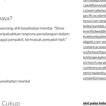
cakelifeevery
conservationso
pacificocolomb
haya?
trove.com
pmi
lesleyreynolds
seorang ahli kesehatan mental, “Stres
eventfulweddi
enyebabkan respons peradangan dalam
kowloonbaybr
agai penyakit, termasuk penyakit hati.”
abgolo.com
or
costaricacasa
myfortworthpod
kristenjaneph
srchurch.org
gi
conferencecal
stmichaelwtby.
zonainformasi.
 kesehatan mental
k Cukup
slot pulsa Ind