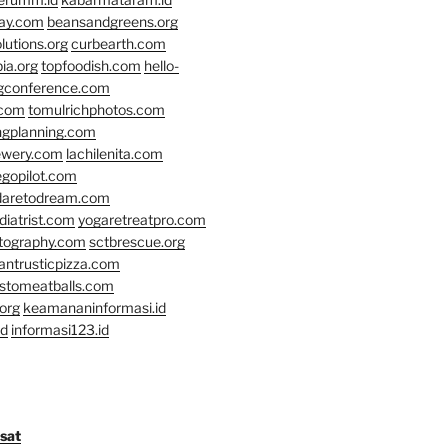
day.com
beansandgreens.org
lutions.org
curbearth.com
ia.org
topfoodish.com
hello-
gconference.com
.com
tomulrichphotos.com
ngplanning.com
ewery.com
lachilenita.com
egopilot.com
daretodream.com
iatrist.com
yogaretreatpro.com
otography.com
sctbrescue.org
antrusticpizza.com
lstomeatballs.com
org
keamananinformasi.id
id
informasi123.id
osat