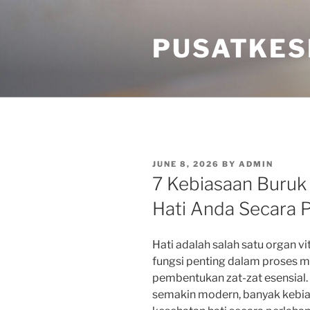
Skip
to
PUSATKES
content
POSTED
JUNE 8, 2026
BY
ADMIN
ON
7 Kebiasaan Buruk
Hati Anda Secara 
Hati adalah salah satu organ v
fungsi penting dalam proses me
pembentukan zat-zat esensial.
semakin modern, banyak kebi