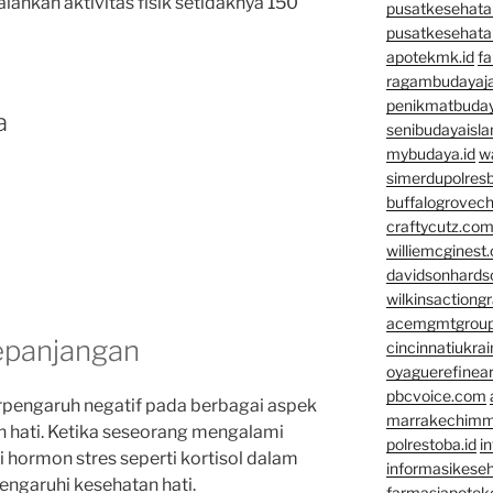
ankan aktivitas fisik setidaknya 150
pusatkesehata
pusatkesehata
apotekmk.id
fa
ragambudayaja
penikmatbuday
a
senibudayaisla
mybudaya.id
w
simerdupolresb
buffalogrovec
craftycutz.co
williemcginest
davidsonhard
wilkinsactiong
acemgmtgrou
kepanjangan
cincinnatiukrai
oyaguerefinea
pbcvoice.com
rpengaruh negatif pada berbagai aspek
marrakechim
 hati. Ketika seseorang mengalami
polrestoba.id
i
 hormon stres seperti kortisol dalam
informasikeseh
engaruhi kesehatan hati.
farmasiapotek