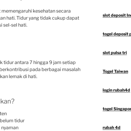
at memengaruhi kesehatan secara
slot deposit I
n hati. Tidur yang tidak cukup dapat
sel-sel hati.
togel deposit 
slot pulsa tri
 tidur antara 7 hingga 9 jam setiap
berkontribusi pada berbagai masalah
Togel Taiwan
an lemak di hati.
login rubah4d
ukan?
togel Singapo
sten
belum tidur
ng nyaman
rubah 4d