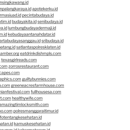
nsingkawang.id
npalangkaraya.id
apotekerku.id
rmasiuad.id
pecintabudaya.id
tim.id
budayakita.id
senibudaya.id
a.id
lumbungbudayadermaji.id
m.id
kebudayaantanahdatar.id
artabudayasanggau.id
sribudaya.id
atang.id
satlantaspolresklaten.id
hamber.org
eatdrinkdishmpls.com
m
texasgirlreads.com
.com
zorrosrestaurant.com
scapes.com
raphics.com
guiltybunnies.com
p.com
greeneacresfarmhouse.com
nianfestival.com
fullhousesa.com
rt.com
healthywife.com
amazingtimlocksmith.com
mo.com
polresmanggaraitimur.id
nfotentangkesehatan.id
atan.id
kamuskesehatan.id
erumm.id
kabarmataram.id