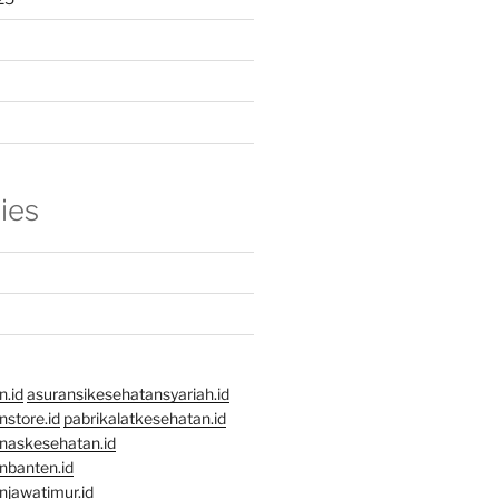
ies
n.id
asuransikesehatansyariah.id
store.id
pabrikalatkesehatan.id
naskesehatan.id
nbanten.id
njawatimur.id