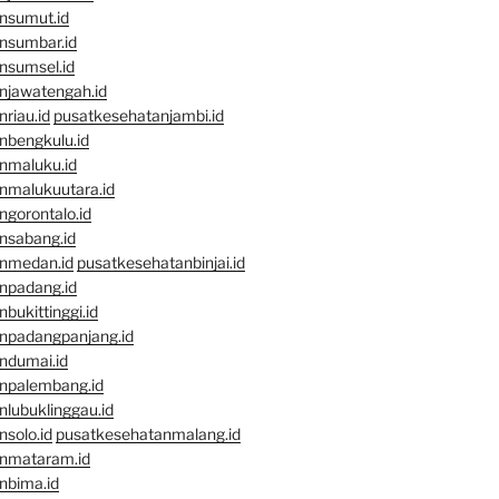
nsumut.id
nsumbar.id
nsumsel.id
njawatengah.id
riau.id
pusatkesehatanjambi.id
nbengkulu.id
nmaluku.id
nmalukuutara.id
gorontalo.id
nsabang.id
nmedan.id
pusatkesehatanbinjai.id
npadang.id
bukittinggi.id
npadangpanjang.id
ndumai.id
npalembang.id
lubuklinggau.id
solo.id
pusatkesehatanmalang.id
nmataram.id
nbima.id