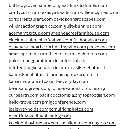
buffalogrovechamber.org
eatdrinkdishmpls.com
craftycutz.com
texasgirlreads.com
williemcginest.com
zorrosrestaurant.com
davidsonhardscapes.com
wilkinsactiongraphics.com
guiltybunnies.com
acemgmtgroup.com
greeneacresfarmhouse.com
cincinnatiukrainianfestival.com
fullhousesa.com
oyaguerefineart.com
healthywife.com
pbcvoice.com
amazingtimlocksmith.com
marrakechimmo.com
polresmanggaraitimur.id
polrestoba.id
infotentangkesehatan.id
informasikesehatan.id
kamuskesehatan.id
farmasiapotekerumm.id
kabarmataram.id
cakelifeeveryday.com
beansandgreens.org
conservationsolutions.org
curbearth.com
pacificocolombia.org
topfoodish.com
hello-trove.com
pmigconference.com
lesleyreynolds.com
tomulrichphotos.com
eventfulweddingplanning.com
kowloonbaybrewery.com
lachilenita.com
abgolo.com