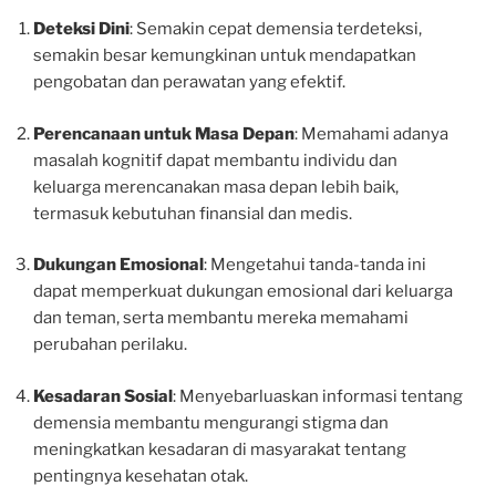
Deteksi Dini
: Semakin cepat demensia terdeteksi,
semakin besar kemungkinan untuk mendapatkan
pengobatan dan perawatan yang efektif.
Perencanaan untuk Masa Depan
: Memahami adanya
masalah kognitif dapat membantu individu dan
keluarga merencanakan masa depan lebih baik,
termasuk kebutuhan finansial dan medis.
Dukungan Emosional
: Mengetahui tanda-tanda ini
dapat memperkuat dukungan emosional dari keluarga
dan teman, serta membantu mereka memahami
perubahan perilaku.
Kesadaran Sosial
: Menyebarluaskan informasi tentang
demensia membantu mengurangi stigma dan
meningkatkan kesadaran di masyarakat tentang
pentingnya kesehatan otak.