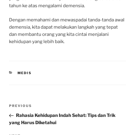
tahun ke atas mengalami demensia.
Dengan memahami dan mewaspadai tanda-tanda awal
demensia, kita dapat melakukan langkah yang tepat
dan membantu orang yang kita cintai menjalani
kehidupan yang lebih baik.
CATEGORIES
MEDIS
Post
Previous
PREVIOUS
navigation
Post
Rahasia Kehidupan Indah Sehat: Tips dan Trik
yang Harus Diketahui