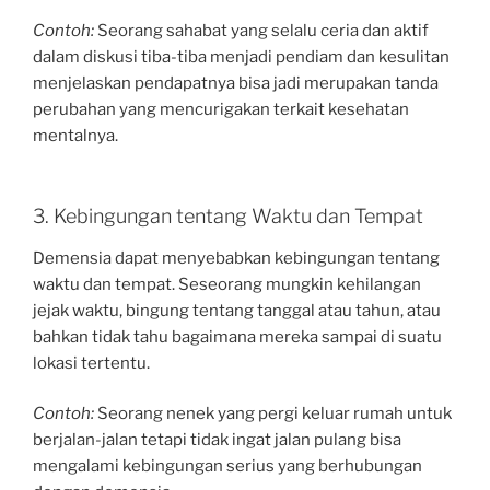
Contoh:
Seorang sahabat yang selalu ceria dan aktif
dalam diskusi tiba-tiba menjadi pendiam dan kesulitan
menjelaskan pendapatnya bisa jadi merupakan tanda
perubahan yang mencurigakan terkait kesehatan
mentalnya.
3. Kebingungan tentang Waktu dan Tempat
Demensia dapat menyebabkan kebingungan tentang
waktu dan tempat. Seseorang mungkin kehilangan
jejak waktu, bingung tentang tanggal atau tahun, atau
bahkan tidak tahu bagaimana mereka sampai di suatu
lokasi tertentu.
Contoh:
Seorang nenek yang pergi keluar rumah untuk
berjalan-jalan tetapi tidak ingat jalan pulang bisa
mengalami kebingungan serius yang berhubungan