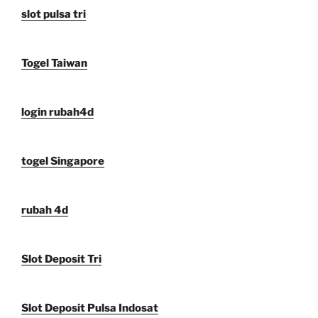
slot pulsa tri
Togel Taiwan
login rubah4d
togel Singapore
rubah 4d
Slot Deposit Tri
Slot Deposit Pulsa Indosat