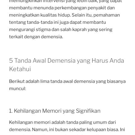
memungkinkan intervensi yang lebih baik, yang dapat
membantu menunda perkembangan penyakit dan
meningkatkan kualitas hidup. Selain itu, pemahaman
tentang tanda-tanda ini juga dapat membantu
mengurangi stigma dan salah kaprah yang sering
terkait dengan demensia.
5 Tanda Awal Demensia yang Harus Anda
Ketahui
Berikut adalah lima tanda awal demensia yang biasanya
muncul:
1. Kehilangan Memori yang Signifikan
Kehilangan memori adalah tanda paling umum dari
demensia. Namun, ini bukan sekadar kelupaan biasa. Ini