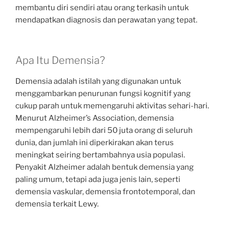
membantu diri sendiri atau orang terkasih untuk
mendapatkan diagnosis dan perawatan yang tepat.
Apa Itu Demensia?
Demensia adalah istilah yang digunakan untuk
menggambarkan penurunan fungsi kognitif yang
cukup parah untuk memengaruhi aktivitas sehari-hari.
Menurut Alzheimer’s Association, demensia
mempengaruhi lebih dari 50 juta orang di seluruh
dunia, dan jumlah ini diperkirakan akan terus
meningkat seiring bertambahnya usia populasi.
Penyakit Alzheimer adalah bentuk demensia yang
paling umum, tetapi ada juga jenis lain, seperti
demensia vaskular, demensia frontotemporal, dan
demensia terkait Lewy.