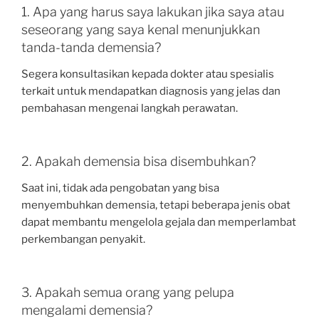
1. Apa yang harus saya lakukan jika saya atau
seseorang yang saya kenal menunjukkan
tanda-tanda demensia?
Segera konsultasikan kepada dokter atau spesialis
terkait untuk mendapatkan diagnosis yang jelas dan
pembahasan mengenai langkah perawatan.
2. Apakah demensia bisa disembuhkan?
Saat ini, tidak ada pengobatan yang bisa
menyembuhkan demensia, tetapi beberapa jenis obat
dapat membantu mengelola gejala dan memperlambat
perkembangan penyakit.
3. Apakah semua orang yang pelupa
mengalami demensia?