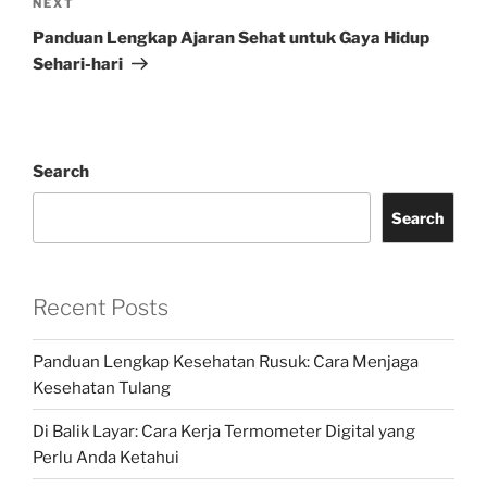
Next
NEXT
Post
Panduan Lengkap Ajaran Sehat untuk Gaya Hidup
Sehari-hari
Search
Search
Recent Posts
Panduan Lengkap Kesehatan Rusuk: Cara Menjaga
Kesehatan Tulang
Di Balik Layar: Cara Kerja Termometer Digital yang
Perlu Anda Ketahui