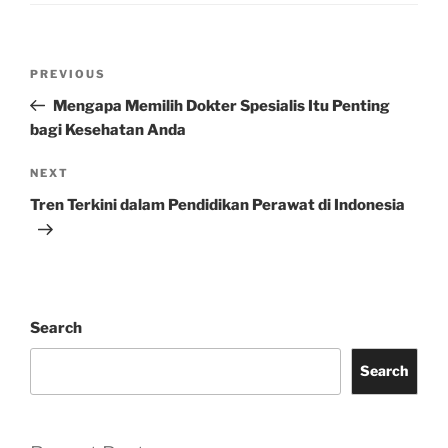
Post
Previous
PREVIOUS
navigation
Post
Mengapa Memilih Dokter Spesialis Itu Penting
bagi Kesehatan Anda
Next
NEXT
Post
Tren Terkini dalam Pendidikan Perawat di Indonesia
Search
Search