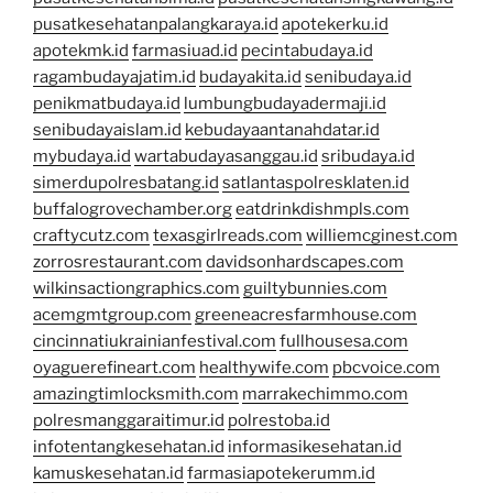
pusatkesehatanpalangkaraya.id
apotekerku.id
apotekmk.id
farmasiuad.id
pecintabudaya.id
ragambudayajatim.id
budayakita.id
senibudaya.id
penikmatbudaya.id
lumbungbudayadermaji.id
senibudayaislam.id
kebudayaantanahdatar.id
mybudaya.id
wartabudayasanggau.id
sribudaya.id
simerdupolresbatang.id
satlantaspolresklaten.id
buffalogrovechamber.org
eatdrinkdishmpls.com
craftycutz.com
texasgirlreads.com
williemcginest.com
zorrosrestaurant.com
davidsonhardscapes.com
wilkinsactiongraphics.com
guiltybunnies.com
acemgmtgroup.com
greeneacresfarmhouse.com
cincinnatiukrainianfestival.com
fullhousesa.com
oyaguerefineart.com
healthywife.com
pbcvoice.com
amazingtimlocksmith.com
marrakechimmo.com
polresmanggaraitimur.id
polrestoba.id
infotentangkesehatan.id
informasikesehatan.id
kamuskesehatan.id
farmasiapotekerumm.id