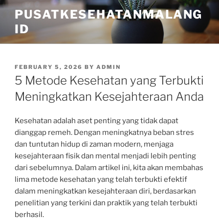
Skip
PUSATKESEHATANMALANG
to
ID
content
POSTED
FEBRUARY 5, 2026
BY
ADMIN
ON
5 Metode Kesehatan yang Terbukti
Meningkatkan Kesejahteraan Anda
Kesehatan adalah aset penting yang tidak dapat
dianggap remeh. Dengan meningkatnya beban stres
dan tuntutan hidup di zaman modern, menjaga
kesejahteraan fisik dan mental menjadi lebih penting
dari sebelumnya. Dalam artikel ini, kita akan membahas
lima metode kesehatan yang telah terbukti efektif
dalam meningkatkan kesejahteraan diri, berdasarkan
penelitian yang terkini dan praktik yang telah terbukti
berhasil.