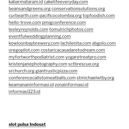
kabarmataram.id
cakelifeeveryday.com
beansandgreens.org
conservationsolutions.org
curbearth.com
pacificocolombia.org
topfoodish.com
hello-trove.com
pmigconference.com
lesleyreynolds.com
tomulrichphotos.com
eventfulweddingplanning.com
kowloonbaybrewery.com
lachilenita.com
abgolo.com
oregopilot.com
costaricacasadaretodream.com
myfortworthpodiatrist.com
yogaretreatpro.com
kristenjanephotography.com
sctbrescue.org
srchurch.org
giantrusticpizza.com
conferencecallstomeatballs.com
stmichaelwtby.org
keamananinformasi.id
zonainformasi.id
informasi123.id
slot pulsa Indosat