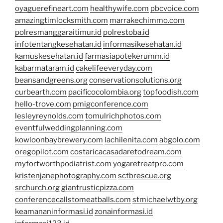
oyaguerefineart.com
healthywife.com
pbcvoice.com
amazingtimlocksmith.com
marrakechimmo.com
polresmanggaraitimur.id
polrestoba.id
infotentangkesehatan.id
informasikesehatan.id
kamuskesehatan.id
farmasiapotekerumm.id
kabarmataram.id
cakelifeeveryday.com
beansandgreens.org
conservationsolutions.org
curbearth.com
pacificocolombia.org
topfoodish.com
hello-trove.com
pmigconference.com
lesleyreynolds.com
tomulrichphotos.com
eventfulweddingplanning.com
kowloonbaybrewery.com
lachilenita.com
abgolo.com
oregopilot.com
costaricacasadaretodream.com
myfortworthpodiatrist.com
yogaretreatpro.com
kristenjanephotography.com
sctbrescue.org
srchurch.org
giantrusticpizza.com
conferencecallstomeatballs.com
stmichaelwtby.org
keamananinformasi.id
zonainformasi.id