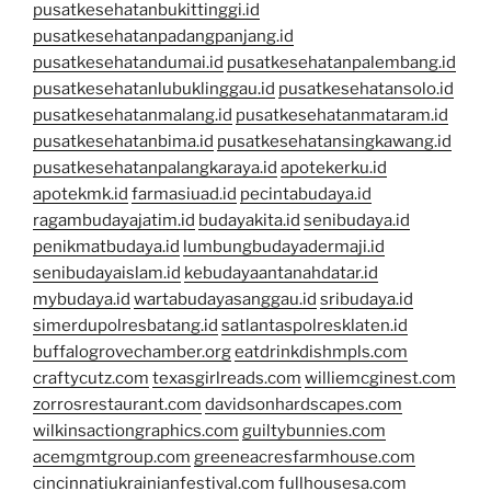
pusatkesehatanbukittinggi.id
pusatkesehatanpadangpanjang.id
pusatkesehatandumai.id
pusatkesehatanpalembang.id
pusatkesehatanlubuklinggau.id
pusatkesehatansolo.id
pusatkesehatanmalang.id
pusatkesehatanmataram.id
pusatkesehatanbima.id
pusatkesehatansingkawang.id
pusatkesehatanpalangkaraya.id
apotekerku.id
apotekmk.id
farmasiuad.id
pecintabudaya.id
ragambudayajatim.id
budayakita.id
senibudaya.id
penikmatbudaya.id
lumbungbudayadermaji.id
senibudayaislam.id
kebudayaantanahdatar.id
mybudaya.id
wartabudayasanggau.id
sribudaya.id
simerdupolresbatang.id
satlantaspolresklaten.id
buffalogrovechamber.org
eatdrinkdishmpls.com
craftycutz.com
texasgirlreads.com
williemcginest.com
zorrosrestaurant.com
davidsonhardscapes.com
wilkinsactiongraphics.com
guiltybunnies.com
acemgmtgroup.com
greeneacresfarmhouse.com
cincinnatiukrainianfestival.com
fullhousesa.com