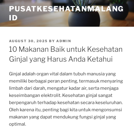
Skip
PUSATKESEHATANMALANG
to
ID
content
POSTED
AUGUST 30, 2025
BY
ADMIN
ON
10 Makanan Baik untuk Kesehatan
Ginjal yang Harus Anda Ketahui
Ginjal adalah organ vital dalam tubuh manusia yang
memiliki berbagai peran penting, termasuk menyaring
limbah dari darah, mengatur kadar air, serta menjaga
keseimbangan elektrolit. Kesehatan ginjal sangat
berpengaruh terhadap kesehatan secara keseluruhan.
Oleh karena itu, penting bagi kita untuk mengonsumsi
makanan yang dapat mendukung fungsi ginjal yang
optimal.