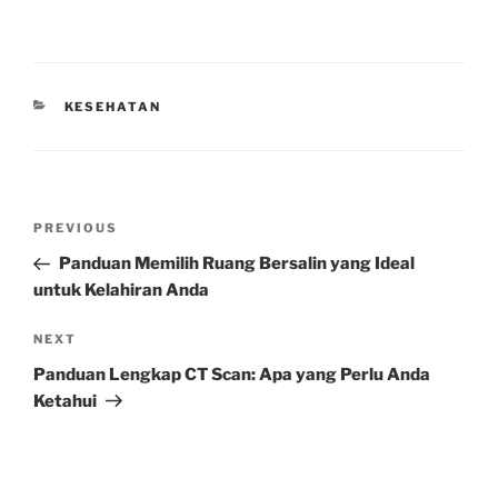
CATEGORIES
KESEHATAN
Post
Previous
PREVIOUS
navigation
Post
Panduan Memilih Ruang Bersalin yang Ideal
untuk Kelahiran Anda
Next
NEXT
Post
Panduan Lengkap CT Scan: Apa yang Perlu Anda
Ketahui