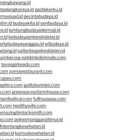
nsingkawang.id
npalangkaraya.id
apotekerku.id
rmasiuad.id
pecintabudaya.id
tim.id
budayakita.id
senibudaya.id
a.id
lumbungbudayadermaji.id
m.id
kebudayaantanahdatar.id
artabudayasanggau.id
sribudaya.id
atang.id
satlantaspolresklaten.id
hamber.org
eatdrinkdishmpls.com
m
texasgirlreads.com
.com
zorrosrestaurant.com
scapes.com
raphics.com
guiltybunnies.com
p.com
greeneacresfarmhouse.com
nianfestival.com
fullhousesa.com
rt.com
healthywife.com
amazingtimlocksmith.com
mo.com
polresmanggaraitimur.id
nfotentangkesehatan.id
atan.id
kamuskesehatan.id
erumm.id
kabarmataram.id