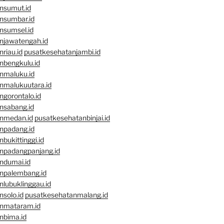
nsumut.id
nsumbar.id
nsumsel.id
njawatengah.id
riau.id
pusatkesehatanjambi.id
nbengkulu.id
nmaluku.id
nmalukuutara.id
gorontalo.id
nsabang.id
nmedan.id
pusatkesehatanbinjai.id
npadang.id
bukittinggi.id
npadangpanjang.id
ndumai.id
npalembang.id
lubuklinggau.id
solo.id
pusatkesehatanmalang.id
nmataram.id
nbima.id