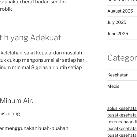
gunakan berat badan sendiri
robik
August 2025
July 2025
June 2025
tih yang Adekuat
elelahan, sakit kepala, dan masalah
Categor
tuk cukup mengonsumsi air setiap hari.
um minimal 8 gelas air putih setiap
Kesehatan
Medis
Minum Air:
solusikesehata
isi ulang
pusatkesehatan
perencanaandi
ater menggunakan buah-buahan
pusatkesehata
pusatkesehata