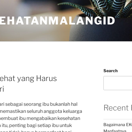
EHATANMALANGID
Search
Sehat yang Harus
ri
ri sebagai seorang ibu bukanlah hal
Recent 
memastikan seluruh anggota keluarga
i membuat ibu mengabaikan kesehatan
Bagaimana EK
 itu, penting bagi setiap ibu untuk
Manfaatnya