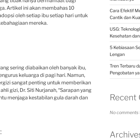
ang tidak hanya bermanfaat bagi
ga. Artikel ini akan membahas 10
Cara Efektif 
dopsi oleh setiap ibu setiap hari untuk
Cantik dan Kua
kebahagiaan mereka.
USG: Teknolog
Kesehatan dan
5 Kebiasaan S
Lengan
Tren Terbaru d
ng sering diabaikan oleh banyak ibu,
Pengobatan yan
gurus keluarga di pagi hari. Namun,
gizi sangat penting untuk memberikan
hli gizi, Dr. Siti Nurjanah, “Sarapan yang
Recent
tu menjaga kestabilan gula darah dan
No comments t
:
Archive