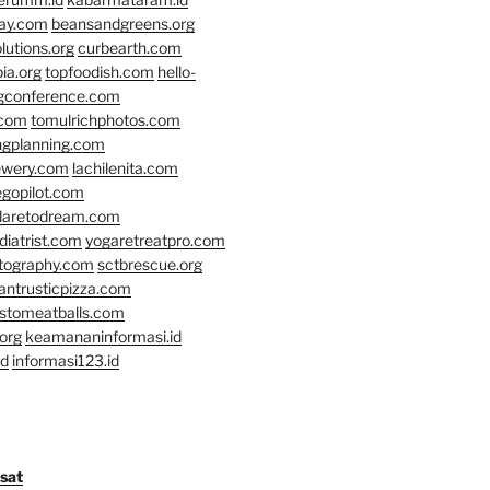
day.com
beansandgreens.org
lutions.org
curbearth.com
ia.org
topfoodish.com
hello-
gconference.com
.com
tomulrichphotos.com
ngplanning.com
ewery.com
lachilenita.com
egopilot.com
daretodream.com
iatrist.com
yogaretreatpro.com
otography.com
sctbrescue.org
antrusticpizza.com
lstomeatballs.com
org
keamananinformasi.id
id
informasi123.id
osat