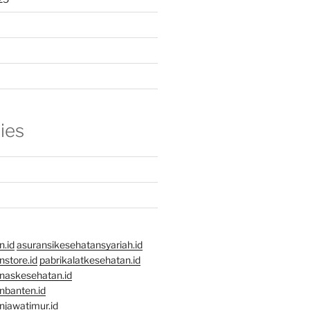
ies
n.id
asuransikesehatansyariah.id
store.id
pabrikalatkesehatan.id
naskesehatan.id
nbanten.id
njawatimur.id