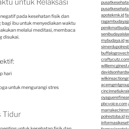
ktu untuk Relaksasi
pusatkesehata
pusatkesehata
apotekmk.id
fa
negatif pada kesehatan fisik dan
ragambudayaja
ng bagi ibu untuk menyediakan waktu
penikmatbuday
 dilakukan melalui meditasi, membaca
senibudayaisla
 disukai.
mybudaya.id
w
simerdupolresb
buffalogrovec
craftycutz.co
ktif:
williemcginest
davidsonhard
p hari
wilkinsactiong
acemgmtgrou
oga untuk mengurangi stres
cincinnatiukrai
oyaguerefinea
pbcvoice.com
marrakechim
s Tidur
polrestoba.id
i
informasikeseh
 penting untuk kesehatan fisik dan
farmasiapotek