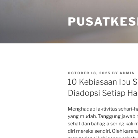
Skip
to
PUSATKES
content
POSTED
OCTOBER 18, 2025
BY
ADMIN
ON
10 Kebiasaan Ibu 
Diadopsi Setiap Ha
Menghadapi aktivitas sehari-ha
yang mudah. Tanggung jawab 
sehat dan bahagia sering kal
diri mereka sendiri. Oleh karena