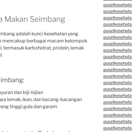
pusatkesehata
pusatkesehata
la Makan Seimbang
pusatkesehata
pusatkesehata
pusatkesehatan
mbang adalah kunci kesehatan yang
pusatkesehata
ntuk mencakup berbagai macam kelompok
pusatkesehata
, termasuk karbohidrat, protein, lemak
pusatkesehata
l.
pusatkesehatan
pusatkesehata
pusatkesehata
pusatkesehata
eimbang:
pusatkesehatan
pusatkesehata
yuran dan biji-bijian
pusatkesehata
npa lemak, ikan, dan kacang-kacangan
pusatkesehata
ang tinggi gula dan garam
pusatkesehatan
pusatkesehatan
pusatkesehata
pusatkesehata